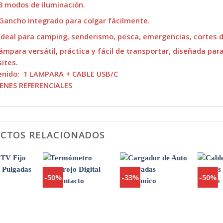
3 modos de iluminación.
Gancho integrado para colgar fácilmente.
Ideal para camping, senderismo, pesca, emergencias, cortes de
ámpara versátil, práctica y fácil de transportar, diseñada par
ites.
enido: 1 LAMPARA + CABLE USB/C
ENES REFERENCIALES
CTOS RELACIONADOS
-50%
-33%
-50%
Agregar
Agregar
Agregar
a
a
a
Favoritos
Favoritos
Favoritos
+
+
+