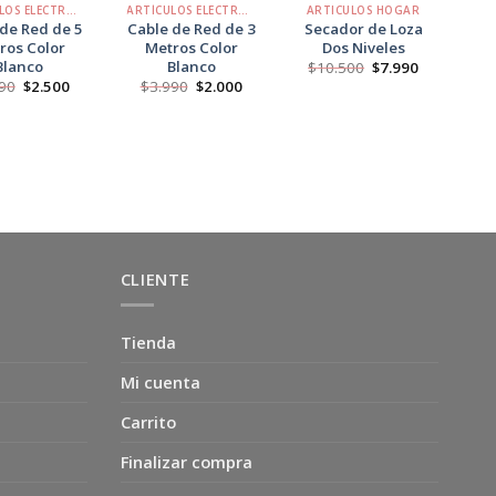
ARTÍCULOS ELECTRÓNICOS
ARTÍCULOS ELECTRÓNICOS
ARTICULOS HOGAR
de Red de 5
Cable de Red de 3
Secador de Loza
R
ros Color
Metros Color
Dos Niveles
Met
Blanco
Blanco
WI
El
El
$
10.500
$
7.990
precio
precio
El
El
El
El
90
$
2.500
$
3.990
$
2.000
original
actual
precio
precio
precio
precio
$
era:
es:
original
actual
original
actual
$10.500.
$7.990.
era:
es:
era:
es:
$4.990.
$2.500.
$3.990.
$2.000.
CLIENTE
Tienda
Mi cuenta
Carrito
Finalizar compra