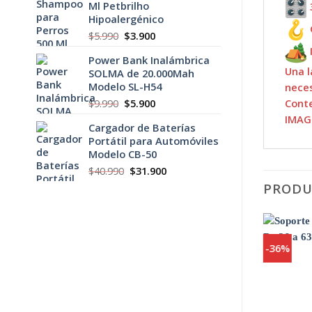
Ml Petbrilho
era:
es:
Hipoalergénico
$5.900.
$3.900.
El
El
$
5.990
$
3.900
precio
precio
Power Bank Inalámbrica
original
actual
Una l
SOLMA de 20.000Mah
era:
es:
Modelo SL-H54
neces
$5.990.
$3.900.
El
El
Cont
$
9.990
$
5.900
precio
precio
IMAG
Cargador de Baterías
original
actual
Portátil para Automóviles
era:
es:
Modelo CB-50
$9.990.
$5.900.
El
El
$
40.990
$
31.900
precio
precio
PRODU
original
actual
era:
es:
$40.990.
$31.900.
-24%
-36%
Agregar
a
Favoritos
+
+