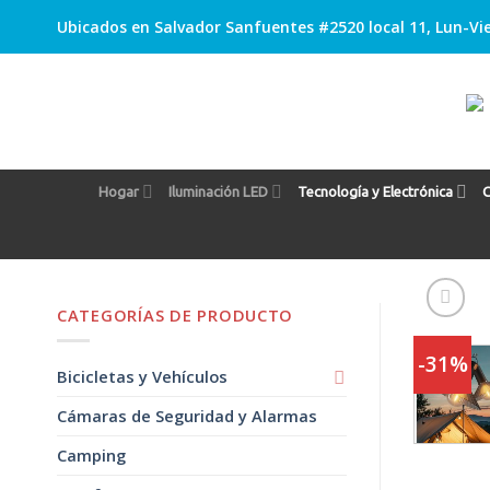
Skip
Ubicados en Salvador Sanfuentes #2520 local 11, Lun-Vie
to
content
Hogar
Iluminación LED
Tecnología y Electrónica
C
CATEGORÍAS DE PRODUCTO
-31%
Bicicletas y Vehículos
Cámaras de Seguridad y Alarmas
Camping