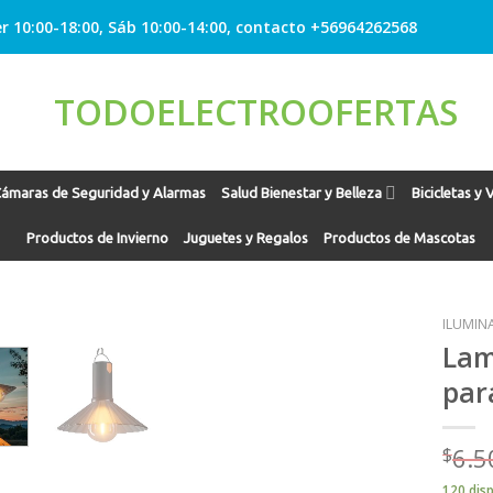
r 10:00-18:00, Sáb 10:00-14:00, contacto +56964262568
ámaras de Seguridad y Alarmas
Salud Bienestar y Belleza
Bicicletas y 
Productos de Invierno
Juguetes y Regalos
Productos de Mascotas
ILUMIN
Lam
par
Agregar
a
Favoritos
$
6.5
120 dis