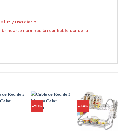
 luz y uso diario.
a brindarte iluminación confiable donde la
-50%
-24%
-50
Agregar
Agregar
Agregar
a
a
a
Favoritos
Favoritos
Favoritos
+
+
+