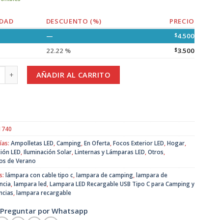
DAD
DESCUENTO (%)
PRECIO
—
$
4.500
22.22 %
$
3.500
a LED Recargable USB Tipo C para Camping y Emergencias cantidad
AÑADIR AL CARRITO
1740
ías:
Ampolletas LED
,
Camping
,
En Oferta
,
Focos Exterior LED
,
Hogar
,
ción LED
,
Iluminación Solar
,
Linternas y Lámparas LED
,
Otros
,
os de Verano
s:
lámpara con cable tipo c
,
lampara de camping
,
lampara de
ncia
,
lampara led
,
Lampara LED Recargable USB Tipo C para Camping y
ncias
,
lampara recargable
Preguntar por Whatsapp