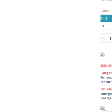
CANTI
1 - 2
3+
Lampar
SKU:
00
Categor
Ilumina
Product
Etiqueta
emerge
Emerge