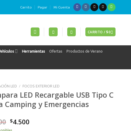
Carrito
Pagar
Mi Cuenta
CARRITO /
$
0
Vehículos
Herramientas
Ofertas
Productos de Verano
ACIÓN LED
/
FOCOS EXTERIOR LED
para LED Recargable USB Tipo C
a Camping y Emergencias
00
$
4.500
ponibles