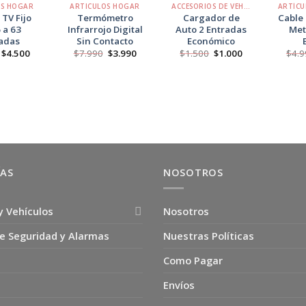
OS HOGAR
ARTICULOS HOGAR
ACCESORIOS DE VEHÍCULOS
 TV Fijo
Termómetro
Cargador de
Cable 
 a 63
Infrarrojo Digital
Auto 2 Entradas
Met
adas
Sin Contacto
Económico
El
El
El
El
El
El
$
4.500
$
7.990
$
3.990
$
1.500
$
1.000
$
4.9
precio
precio
precio
precio
precio
precio
original
actual
original
actual
original
actual
era:
es:
era:
es:
era:
es:
$6.990.
$4.500.
$7.990.
$3.990.
$1.500.
$1.000.
ÍAS
NOSOTROS
y Vehículos
Nosotros
e Seguridad y Alarmas
Nuestras Políticas
Como Pagar
Envíos