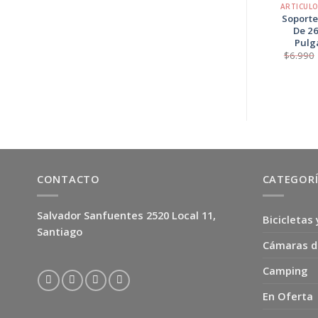
ARTÍCULOS ELECTRÓNICOS
ARTICUL
Llave Eléctrica
Soporte
Digital para
De 26
Lavaplatos
Pulg
Tasbel
$
6.990
El
El
$
18.990
$
14.500
precio
precio
original
actual
era:
es:
$18.990.
$14.500.
CONTACTO
CATEGOR
Salvador Sanfuentes 2520 Local 11,
Bicicletas 
Santiago
Cámaras d
Camping
En Oferta