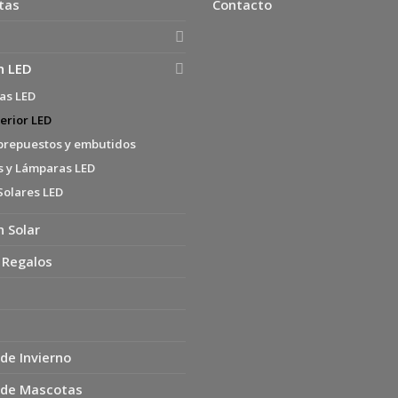
tas
Contacto
n LED
as LED
erior LED
brepuestos y embutidos
s y Lámparas LED
Solares LED
n Solar
 Regalos
de Invierno
 de Mascotas