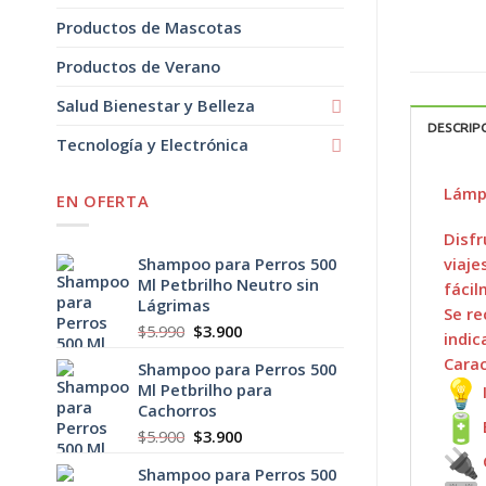
Productos de Mascotas
Productos de Verano
Salud Bienestar y Belleza
DESCRIP
Tecnología y Electrónica
Lámp
EN OFERTA
Disfr
viaje
Shampoo para Perros 500
Ml Petbrilho Neutro sin
fácil
Lágrimas
Se re
El
El
$
5.990
$
3.900
indic
precio
precio
Carac
Shampoo para Perros 500
original
actual
Ml Petbrilho para
era:
es:
Cachorros
$5.990.
$3.900.
El
El
$
5.900
$
3.900
precio
precio
Shampoo para Perros 500
original
actual