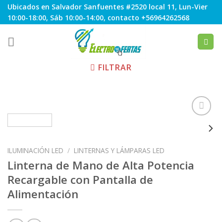
Skip
Ubicados en Salvador Sanfuentes #2520 local 11, Lun-Vier
to
10:00-18:00, Sáb 10:00-14:00, contacto +56964262568
content
FILTRAR
Agregar
ILUMINACIÓN LED
/
LINTERNAS Y LÁMPARAS LED
a
Favoritos
Linterna de Mano de Alta Potencia
Recargable con Pantalla de
Alimentación