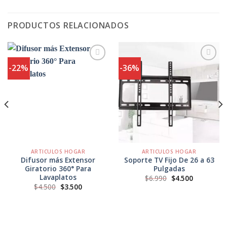
PRODUCTOS RELACIONADOS
-22%
-36%
Agregar
Agregar
a
a
Favoritos
Favoritos
ARTICULOS HOGAR
ARTICULOS HOGAR
Difusor más Extensor
Soporte TV Fijo De 26 a 63
Giratorio 360° Para
Pulgadas
Lavaplatos
El
El
$
6.990
$
4.500
precio
precio
El
El
$
4.500
$
3.500
original
actual
precio
precio
era:
es:
original
actual
$6.990.
$4.500.
era:
es:
$4.500.
$3.500.