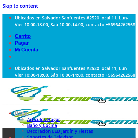
Skip to content
Ubicados en Salvador Sanfuentes #2520 local 11, Lun-
Vier 10:00-18:00, Sáb 10:00-14:00, contacto +56964262568
Carrito
Pagar
Mi Cuenta
Ubicados en Salvador Sanfuentes #2520 local 11, Lun-
Vier 10:00-18:00, Sáb 10:00-14:00, contacto +56964262568
Hogar
Articulos Hogar
Baño y Cocina
Decoración LED Jardín y Fiestas
Soportes de Televisor