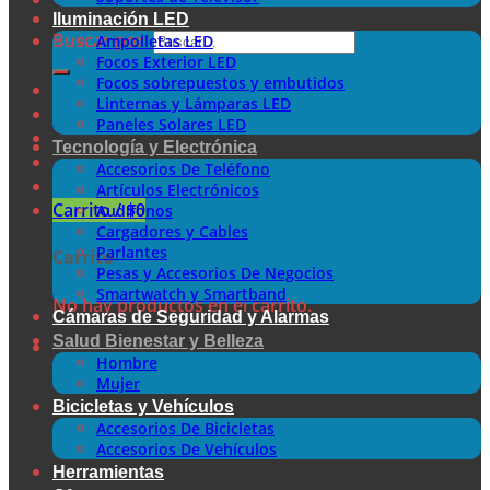
Iluminación LED
Buscar por:
Ampolletas LED
Focos Exterior LED
Focos sobrepuestos y embutidos
Linternas y Lámparas LED
Paneles Solares LED
Tecnología y Electrónica
Accesorios De Teléfono
Artículos Electrónicos
Carrito /
$
0
Audífonos
Cargadores y Cables
Parlantes
Carrito
Pesas y Accesorios De Negocios
Smartwatch y Smartband
No hay productos en el carrito.
Cámaras de Seguridad y Alarmas
Salud Bienestar y Belleza
Hombre
Mujer
Bicicletas y Vehículos
Accesorios De Bicicletas
Accesorios De Vehículos
Herramientas