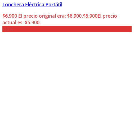
Lonchera Eléctrica Portátil
$
6.900
El precio original era: $6.900.
$
5.900
El precio
actual es: $5.900.
-36%