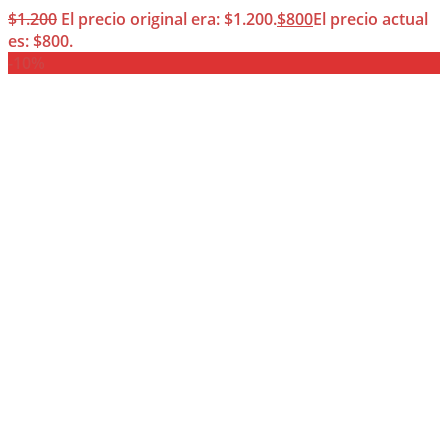
$
1.200
El precio original era: $1.200.
$
800
El precio actual
es: $800.
-10%