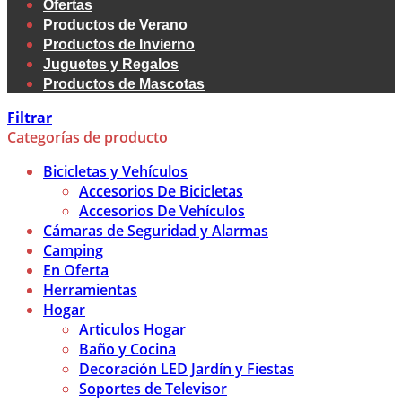
Ofertas
Productos de Verano
Productos de Invierno
Juguetes y Regalos
Productos de Mascotas
Filtrar
Categorías de producto
Bicicletas y Vehículos
Accesorios De Bicicletas
Accesorios De Vehículos
Cámaras de Seguridad y Alarmas
Camping
En Oferta
Herramientas
Hogar
Articulos Hogar
Baño y Cocina
Decoración LED Jardín y Fiestas
Soportes de Televisor