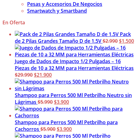
Pesas y Accesorios De Negocios
Smartwatch y Smartband
En Oferta
Pack
El
El
de 2 Pilas Grandes Tamaño D de 1.5V
$
2.990
$
1.500
precio
p
original
a
era:
es
Juego de Dados de Impacto 1/2 Pulgadas – 16
$2.990.
$
Piezas de 10 a 32 MM para Herramientas Eléctricas
El
El
$
29.990
$
21.900
precio
precio
original
actual
era:
es:
Shampoo para Perros 500 Ml Petbrilho Neutro sin
$29.990.
$21.900.
El
El
Lágrimas
$
5.990
$
3.900
precio
precio
original
actual
era:
es:
Shampoo para Perros 500 Ml Petbrilho para
$5.990.
El
$3.900.
El
Cachorros
$
5.900
$
3.900
precio
precio