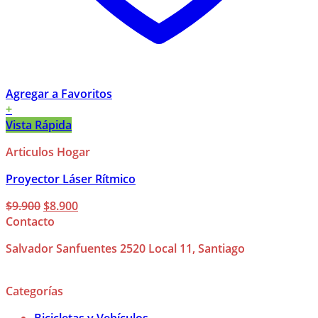
Agregar a Favoritos
+
Vista Rápida
Articulos Hogar
Proyector Láser Rítmico
El
El
$
9.900
$
8.900
precio
precio
Contacto
original
actual
Salvador Sanfuentes 2520 Local 11, Santiago
era:
es:
$9.900.
$8.900.
Categorías