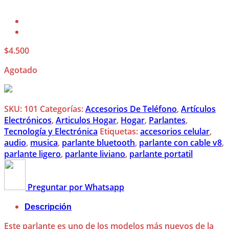
$
4.500
Agotado
SKU:
101
Categorías:
Accesorios De Teléfono
,
Artículos
Electrónicos
,
Articulos Hogar
,
Hogar
,
Parlantes
,
Tecnología y Electrónica
Etiquetas:
accesorios celular
,
audio
,
musica
,
parlante bluetooth
,
parlante con cable v8
,
parlante ligero
,
parlante liviano
,
parlante portatil
Preguntar por Whatsapp
Descripción
Este parlante es uno de los modelos más nuevos de la