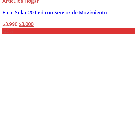
Articulos Hogar
Foco Solar 20 Led con Sensor de Movimiento
El
El
$
3.990
$
3.000
precio
precio
-29%
original
actual
era:
es:
$3.990.
$3.000.