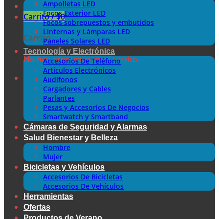
Ampolletas LED
Focos Exterior LED
Carrito /
$
0
Focos sobrepuestos y embutidos
Linternas y Lámparas LED
Carrito
Paneles Solares LED
Tecnología y Electrónica
No hay productos en el carrito.
Accesorios De Teléfono
Artículos Electrónicos
Audífonos
Cargadores y Cables
Parlantes
Pesas y Accesorios De Negocios
Smartwatch y Smartband
Cámaras de Seguridad y Alarmas
Salud Bienestar y Belleza
Hombre
Mujer
Bicicletas y Vehículos
Accesorios De Bicicletas
Accesorios De Vehículos
Herramientas
Ofertas
Productos de Verano