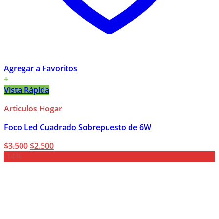
Agregar a Favoritos
+
Vista Rápida
Articulos Hogar
Foco Led Cuadrado Sobrepuesto de 6W
El
El
$
3.500
$
2.500
precio
precio
-14%
original
actual
era:
es:
$3.500.
$2.500.