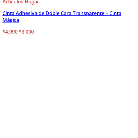
Articulos Hogar
Cinta Adhesiva de Doble Cara Transparente – Cinta
Mágica
El
El
$
4.990
$
3.000
precio
precio
original
actual
era:
es:
$4.990.
$3.000.