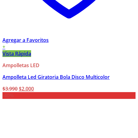
Agregar a Favoritos
+
Vista Rápida
Ampolletas LED
Ampolleta Led Giratoria Bola Disco Multicolor
El
El
$
3.990
$
2.000
precio
precio
-40%
original
actual
era:
es:
$3.990.
$2.000.