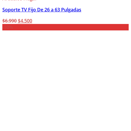
Soporte TV Fijo De 26 a 63 Pulgadas
El
El
$
6.990
$
4.500
precio
precio
-10%
original
actual
era:
es:
$6.990.
$4.500.