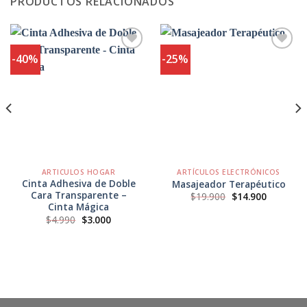
PRODUCTOS RELACIONADOS
-40%
-25%
Agregar
Agregar
a
a
Favoritos
Favoritos
ARTICULOS HOGAR
ARTÍCULOS ELECTRÓNICOS
Cinta Adhesiva de Doble
Masajeador Terapéutico
Cara Transparente –
El
El
$
19.900
$
14.900
precio
precio
Cinta Mágica
original
actual
El
El
$
4.990
$
3.000
era:
es:
precio
precio
$19.900.
$14.900.
original
actual
.
era:
es:
$4.990.
$3.000.