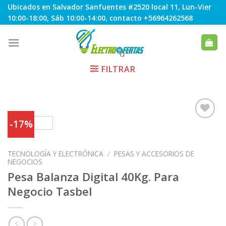
Skip
Ubicados en Salvador Sanfuentes #2520 local 11, Lun-Vier
to
10:00-18:00, Sáb 10:00-14:00, contacto +56964262568
content
FILTRAR
-17%
Agregar
TECNOLOGÍA Y ELECTRÓNICA
/
PESAS Y ACCESORIOS DE
a
NEGOCIOS
Favoritos
Pesa Balanza Digital 40Kg. Para
Negocio Tasbel