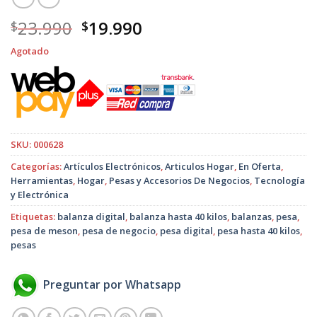
El
El
23.990
19.990
$
$
precio
precio
Agotado
original
actual
era:
es:
$23.990.
$19.990.
SKU:
000628
Categorías:
Artículos Electrónicos
,
Articulos Hogar
,
En Oferta
,
Herramientas
,
Hogar
,
Pesas y Accesorios De Negocios
,
Tecnología
y Electrónica
Etiquetas:
balanza digital
,
balanza hasta 40 kilos
,
balanzas
,
pesa
,
pesa de meson
,
pesa de negocio
,
pesa digital
,
pesa hasta 40 kilos
,
pesas
Preguntar por Whatsapp