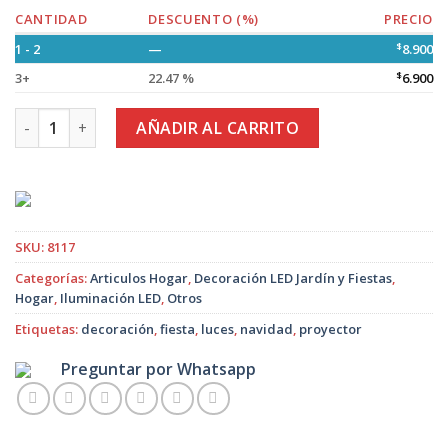
CANTIDAD
DESCUENTO (%)
PRECIO
1 - 2
—
$
8.900
3+
22.47 %
$
6.900
Proyector Láser Rítmico cantidad
AÑADIR AL CARRITO
SKU:
8117
Categorías:
Articulos Hogar
,
Decoración LED Jardín y Fiestas
,
Hogar
,
Iluminación LED
,
Otros
Etiquetas:
decoración
,
fiesta
,
luces
,
navidad
,
proyector
Preguntar por Whatsapp