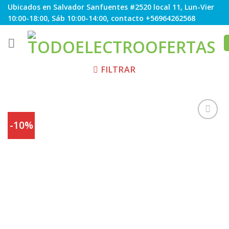
Skip
Ubicados en Salvador Sanfuentes #2520 local 11, Lun-Vier
to
10:00-18:00, Sáb 10:00-14:00, contacto +56964262568
content
FILTRAR
-10%
Agregar
a
Favoritos