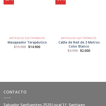
Agregar
Agregar
a
a
Favoritos
Favoritos
ARTÍCULOS ELECTRÓNICOS
ARTÍCULOS ELECTRÓNICOS
Cable de Red de 3 Metros
Masajeador Terapéutico
Color Blanco
El
El
$
19.900
$
14.900
precio
precio
El
El
$
3.990
$
2.000
original
actual
precio
precio
era:
es:
original
actual
$19.900.
$14.900.
era:
es:
$3.990.
$2.000.
CONTACTO
Salvador Sanfuentes 2520 Local 11, Santiago