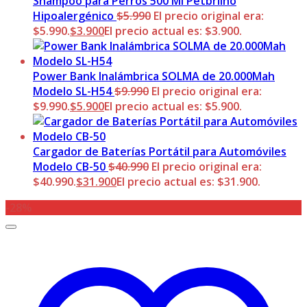
Shampoo para Perros 500 Ml Petbrilho
Hipoalergénico
$
5.990
El precio original era:
$5.990.
$
3.900
El precio actual es: $3.900.
Power Bank Inalámbrica SOLMA de 20.000Mah
Modelo SL-H54
$
9.990
El precio original era:
$9.990.
$
5.900
El precio actual es: $5.900.
Cargador de Baterías Portátil para Automóviles
Modelo CB-50
$
40.990
El precio original era:
$40.990.
$
31.900
El precio actual es: $31.900.
-28%