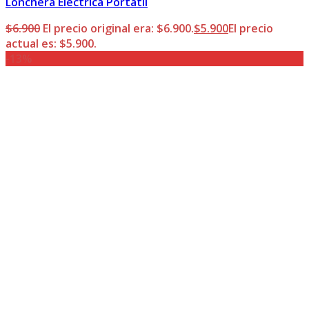
Lonchera Eléctrica Portátil
$
6.900
El precio original era: $6.900.
$
5.900
El precio
actual es: $5.900.
-13%