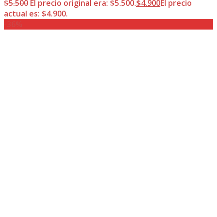
$
5.500
El precio original era: $5.500.
$
4.900
El precio
actual es: $4.900.
-36%