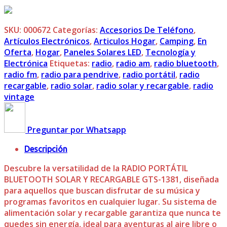
SKU:
000672
Categorías:
Accesorios De Teléfono
,
Artículos Electrónicos
,
Articulos Hogar
,
Camping
,
En
Oferta
,
Hogar
,
Paneles Solares LED
,
Tecnología y
Electrónica
Etiquetas:
radio
,
radio am
,
radio bluetooth
,
radio fm
,
radio para pendrive
,
radio portátil
,
radio
recargable
,
radio solar
,
radio solar y recargable
,
radio
vintage
Preguntar por Whatsapp
Descripción
Descubre la versatilidad de la RADIO PORTÁTIL
BLUETOOTH SOLAR Y RECARGABLE GTS-1381, diseñada
para aquellos que buscan disfrutar de su música y
programas favoritos en cualquier lugar. Su sistema de
alimentación solar y recargable garantiza que nunca te
quedes sin energía, ideal para aventuras al aire libre o