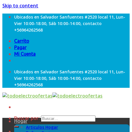
Skip to content
Ubicados en Salvador Sanfuentes #2520 local 11, Lun-
Vier 10:00-18:00, Sáb 10:00-14:00, contacto
+56964262568
Carrito
Pagar
Mi Cuenta
Ubicados en Salvador Sanfuentes #2520 local 11, Lun-
Vier 10:00-18:00, Sáb 10:00-14:00, contacto
+56964262568
Buscar por:
Hogar
Articulos Hogar