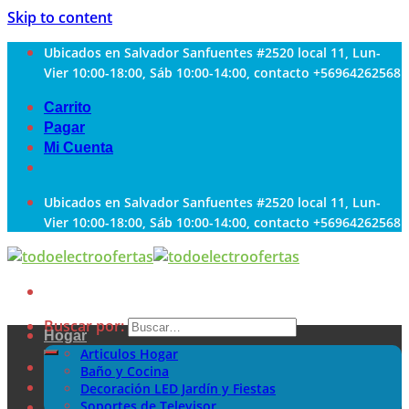
Skip to content
Ubicados en Salvador Sanfuentes #2520 local 11, Lun-
Vier 10:00-18:00, Sáb 10:00-14:00, contacto +56964262568
Carrito
Pagar
Mi Cuenta
Ubicados en Salvador Sanfuentes #2520 local 11, Lun-
Vier 10:00-18:00, Sáb 10:00-14:00, contacto +56964262568
Buscar por:
Hogar
Articulos Hogar
Baño y Cocina
Decoración LED Jardín y Fiestas
Soportes de Televisor