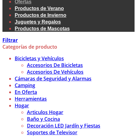
Ofertas
Productos de Verano
Productos de Invierno
Juguetes y Regalos
Productos de Mascotas
Filtrar
Categorías de producto
Bicicletas y Vehículos
Accesorios De Bicicletas
Accesorios De Vehículos
Cámaras de Seguridad y Alarmas
Camping
En Oferta
Herramientas
Hogar
Articulos Hogar
Baño y Cocina
Decoración LED Jardín y Fiestas
Soportes de Televisor