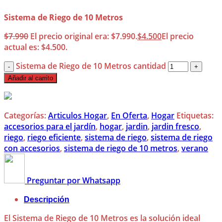
Sistema de Riego de 10 Metros
$
7.990
El precio original era: $7.990.
$
4.500
El precio
actual es: $4.500.
Sistema de Riego de 10 Metros cantidad
Añadir al carrito
Categorías:
Articulos Hogar
,
En Oferta
,
Hogar
Etiquetas:
accesorios para el jardín
,
hogar
,
jardin
,
jardin fresco
,
riego
,
riego eficiente
,
sistema de riego
,
sistema de riego
con accesorios
,
sistema de riego de 10 metros
,
verano
Preguntar por Whatsapp
Descripción
El Sistema de Riego de 10 Metros es la solución ideal