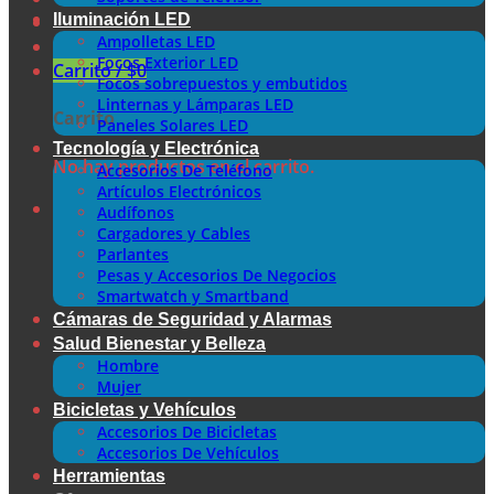
Iluminación LED
Ampolletas LED
Focos Exterior LED
Carrito /
$
0
Focos sobrepuestos y embutidos
Linternas y Lámparas LED
Carrito
Paneles Solares LED
Tecnología y Electrónica
No hay productos en el carrito.
Accesorios De Teléfono
Artículos Electrónicos
Audífonos
Cargadores y Cables
Parlantes
Pesas y Accesorios De Negocios
Smartwatch y Smartband
Cámaras de Seguridad y Alarmas
Salud Bienestar y Belleza
Hombre
Mujer
Bicicletas y Vehículos
Accesorios De Bicicletas
Accesorios De Vehículos
Herramientas