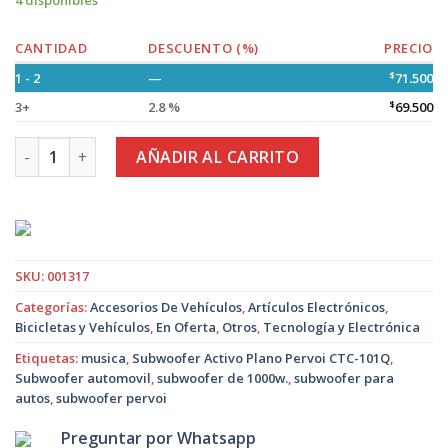
4 disponibles
CANTIDAD
DESCUENTO (%)
PRECIO
1 - 2
—
$
71.500
3+
2.8 %
$
69.500
Subwoofer Activo Plano Pervoi CTC-101Q cantidad
AÑADIR AL CARRITO
SKU:
001317
Categorías:
Accesorios De Vehículos
,
Artículos Electrónicos
,
Bicicletas y Vehículos
,
En Oferta
,
Otros
,
Tecnología y Electrónica
Etiquetas:
musica
,
Subwoofer Activo Plano Pervoi CTC-101Q
,
Subwoofer automovil
,
subwoofer de 1000w.
,
subwoofer para
autos
,
subwoofer pervoi
Preguntar por Whatsapp