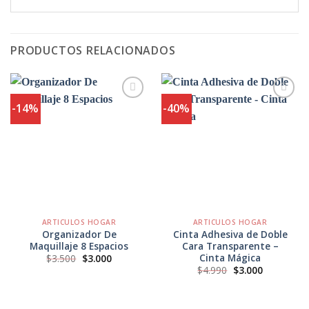
PRODUCTOS RELACIONADOS
-14%
-40%
Agregar
Agregar
a
a
Favoritos
Favoritos
ARTICULOS HOGAR
ARTICULOS HOGAR
Organizador De
Cinta Adhesiva de Doble
Maquillaje 8 Espacios
Cara Transparente –
Cinta Mágica
El
El
$
3.500
$
3.000
precio
precio
El
El
$
4.990
$
3.000
original
actual
precio
precio
era:
es:
original
actual
$3.500.
$3.000.
era:
es:
$4.990.
$3.000.