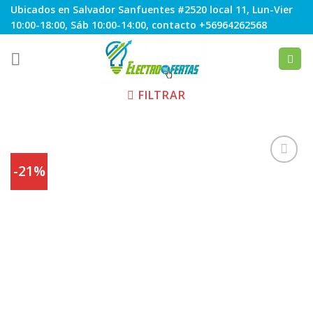
Skip
Ubicados en Salvador Sanfuentes #2520 local 11, Lun-Vier
to
10:00-18:00, Sáb 10:00-14:00, contacto +56964262568
content
FILTRAR
-21%
Agregar
a
Favoritos