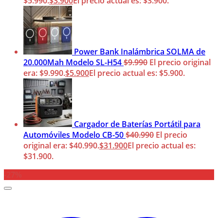
$5.990.
$
3.900
El precio actual es: $3.900.
Power Bank Inalámbrica SOLMA de
20.000Mah Modelo SL-H54
$
9.990
El precio original
era: $9.990.
$
5.900
El precio actual es: $5.900.
Cargador de Baterías Portátil para
Automóviles Modelo CB-50
$
40.990
El precio
original era: $40.990.
$
31.900
El precio actual es:
$31.900.
-27%