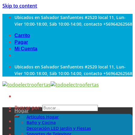
Skip to content
Ubicados en Salvador Sanfuentes #2520 local 11, Lun-
Vier 10:00-18:00, Sáb 10:00-14:00, contacto +56964262568
Carrito
Pagar
Mi Cuenta
Ubicados en Salvador Sanfuentes #2520 local 11, Lun-
Vier 10:00-18:00, Sáb 10:00-14:00, contacto +56964262568
Buscar por:
Hogar
Articulos Hogar
Baño y Cocina
Decoración LED Jardín y Fiestas
Soportes de Televisor