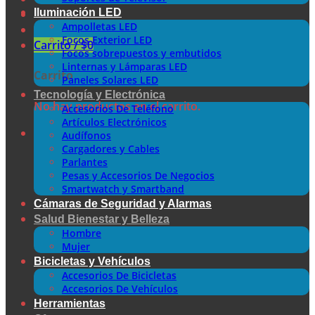
Iluminación LED
Ampolletas LED
Focos Exterior LED
Carrito /
$
0
Focos sobrepuestos y embutidos
Linternas y Lámparas LED
Carrito
Paneles Solares LED
Tecnología y Electrónica
No hay productos en el carrito.
Accesorios De Teléfono
Artículos Electrónicos
Audífonos
Cargadores y Cables
Parlantes
Pesas y Accesorios De Negocios
Smartwatch y Smartband
Cámaras de Seguridad y Alarmas
Salud Bienestar y Belleza
Hombre
Mujer
Bicicletas y Vehículos
Accesorios De Bicicletas
Accesorios De Vehículos
Herramientas