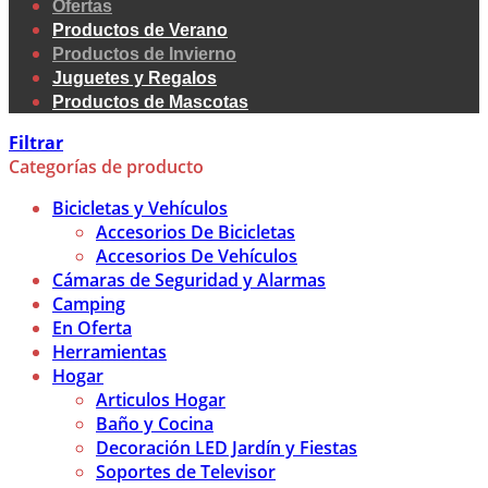
Ofertas
Productos de Verano
Productos de Invierno
Juguetes y Regalos
Productos de Mascotas
Filtrar
Categorías de producto
Bicicletas y Vehículos
Accesorios De Bicicletas
Accesorios De Vehículos
Cámaras de Seguridad y Alarmas
Camping
En Oferta
Herramientas
Hogar
Articulos Hogar
Baño y Cocina
Decoración LED Jardín y Fiestas
Soportes de Televisor