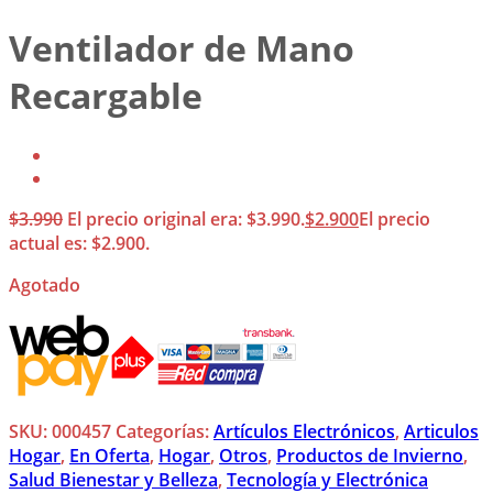
Ventilador de Mano
Recargable
$
3.990
El precio original era: $3.990.
$
2.900
El precio
actual es: $2.900.
Agotado
SKU:
000457
Categorías:
Artículos Electrónicos
,
Articulos
Hogar
,
En Oferta
,
Hogar
,
Otros
,
Productos de Invierno
,
Salud Bienestar y Belleza
,
Tecnología y Electrónica