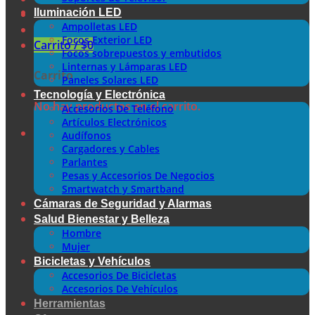
Iluminación LED
Ampolletas LED
Focos Exterior LED
Carrito /
$
0
Focos sobrepuestos y embutidos
Linternas y Lámparas LED
Carrito
Paneles Solares LED
Tecnología y Electrónica
No hay productos en el carrito.
Accesorios De Teléfono
Artículos Electrónicos
Audífonos
Cargadores y Cables
Parlantes
Pesas y Accesorios De Negocios
Smartwatch y Smartband
Cámaras de Seguridad y Alarmas
Salud Bienestar y Belleza
Hombre
Mujer
Bicicletas y Vehículos
Accesorios De Bicicletas
Accesorios De Vehículos
Herramientas