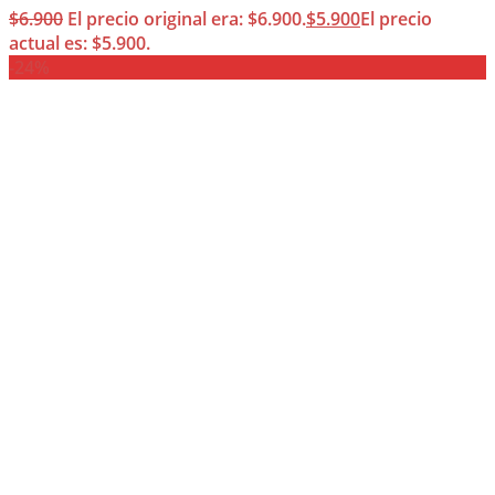
$
6.900
El precio original era: $6.900.
$
5.900
El precio
actual es: $5.900.
-24%