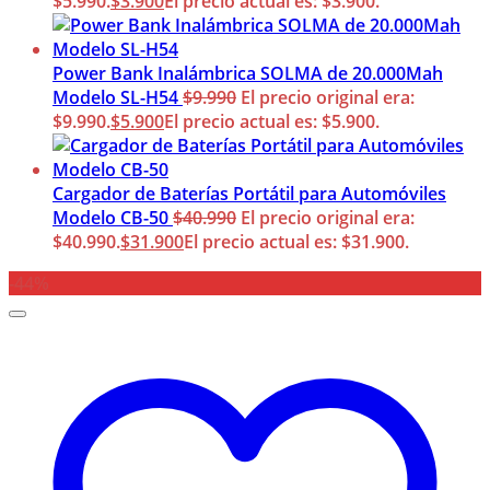
$5.990.
$
3.900
El precio actual es: $3.900.
Power Bank Inalámbrica SOLMA de 20.000Mah
Modelo SL-H54
$
9.990
El precio original era:
$9.990.
$
5.900
El precio actual es: $5.900.
Cargador de Baterías Portátil para Automóviles
Modelo CB-50
$
40.990
El precio original era:
$40.990.
$
31.900
El precio actual es: $31.900.
-44%