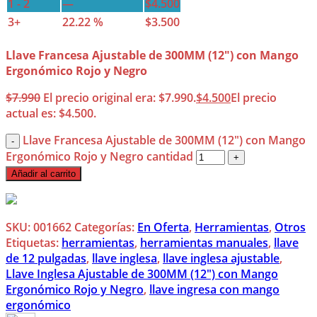
1 - 2
—
$
4.500
3+
22.22 %
$
3.500
Llave Francesa Ajustable de 300MM (12″) con Mango
Ergonómico Rojo y Negro
$
7.990
El precio original era: $7.990.
$
4.500
El precio
actual es: $4.500.
Llave Francesa Ajustable de 300MM (12") con Mango
Ergonómico Rojo y Negro cantidad
Añadir al carrito
SKU:
001662
Categorías:
En Oferta
,
Herramientas
,
Otros
Etiquetas:
herramientas
,
herramientas manuales
,
llave
de 12 pulgadas
,
llave inglesa
,
llave inglesa ajustable
,
Llave Inglesa Ajustable de 300MM (12") con Mango
Ergonómico Rojo y Negro
,
llave ingresa con mango
ergonómico