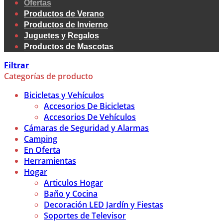
Ofertas
Productos de Verano
Productos de Invierno
Juguetes y Regalos
Productos de Mascotas
Filtrar
Categorías de producto
Bicicletas y Vehículos
Accesorios De Bicicletas
Accesorios De Vehículos
Cámaras de Seguridad y Alarmas
Camping
En Oferta
Herramientas
Hogar
Articulos Hogar
Baño y Cocina
Decoración LED Jardín y Fiestas
Soportes de Televisor