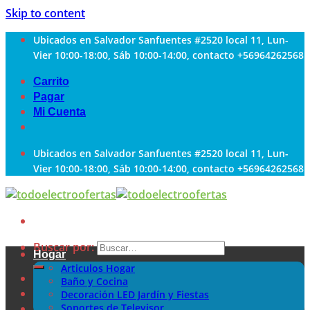
Skip to content
Ubicados en Salvador Sanfuentes #2520 local 11, Lun-
Vier 10:00-18:00, Sáb 10:00-14:00, contacto +56964262568
Carrito
Pagar
Mi Cuenta
Ubicados en Salvador Sanfuentes #2520 local 11, Lun-
Vier 10:00-18:00, Sáb 10:00-14:00, contacto +56964262568
Buscar por:
Hogar
Articulos Hogar
Baño y Cocina
Decoración LED Jardín y Fiestas
Soportes de Televisor