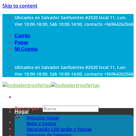
Skip to content
Ubicados en Salvador Sanfuentes #2520 local 11, Lun-
Vier 10:00-18:00, Sáb 10:00-14:00, contacto +56964262568
Carrito
Pagar
Mi Cuenta
Ubicados en Salvador Sanfuentes #2520 local 11, Lun-
Vier 10:00-18:00, Sáb 10:00-14:00, contacto +56964262568
Buscar por:
Hogar
Articulos Hogar
Baño y Cocina
Decoración LED Jardín y Fiestas
Soportes de Televisor