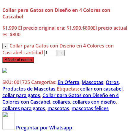
Collar para Gatos con Diseño en 4 Colores con
Cascabel
$
1.990
El precio original era: $1.990.
$
800
El precio actual
es: $800.
Collar para Gatos con Diseño en 4 Colores con
Cascabel cantidad
Añadir al carrito
SKU:
001725
Categorías:
En Oferta
,
Mascotas
,
Otros
,
Productos de Mascotas
Etiquetas:
collar con cascabel
,
collar para gatos
,
Collar para Gatos con Diseño en 4
Colores con Cascabel
,
collares
,
collares con diseño
,
collares para gatos
,
mascotas
,
mascotas felices
Preguntar por Whatsapp