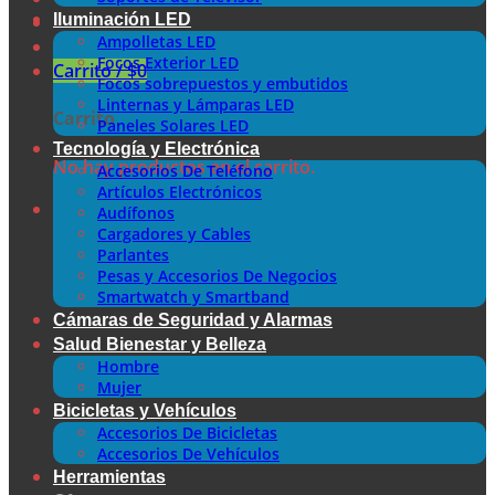
Iluminación LED
Ampolletas LED
Focos Exterior LED
Carrito /
$
0
Focos sobrepuestos y embutidos
Linternas y Lámparas LED
Carrito
Paneles Solares LED
Tecnología y Electrónica
No hay productos en el carrito.
Accesorios De Teléfono
Artículos Electrónicos
Audífonos
Cargadores y Cables
Parlantes
Pesas y Accesorios De Negocios
Smartwatch y Smartband
Cámaras de Seguridad y Alarmas
Salud Bienestar y Belleza
Hombre
Mujer
Bicicletas y Vehículos
Accesorios De Bicicletas
Accesorios De Vehículos
Herramientas