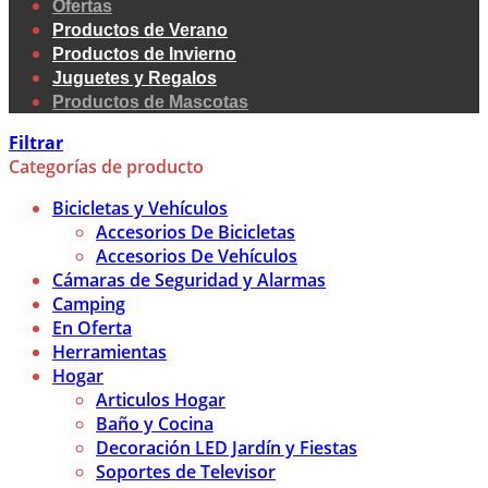
Ofertas
Productos de Verano
Productos de Invierno
Juguetes y Regalos
Productos de Mascotas
Filtrar
Categorías de producto
Bicicletas y Vehículos
Accesorios De Bicicletas
Accesorios De Vehículos
Cámaras de Seguridad y Alarmas
Camping
En Oferta
Herramientas
Hogar
Articulos Hogar
Baño y Cocina
Decoración LED Jardín y Fiestas
Soportes de Televisor