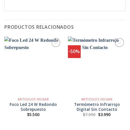
PRODUCTOS RELACIONADOS
-50%
Agregar
Agregar
a
a
Favoritos
Favoritos
ARTICULOS HOGAR
ARTICULOS HOGAR
Foco Led 24 W Redondo
Termómetro Infrarrojo
Sobrepuesto
Digital Sin Contacto
El
El
$
5.500
$
7.990
$
3.990
precio
precio
original
actual
era:
es:
$7.990.
$3.990.