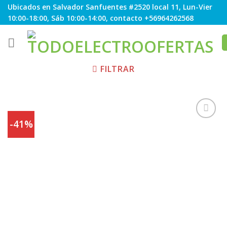
Skip
Ubicados en Salvador Sanfuentes #2520 local 11, Lun-Vier
to
10:00-18:00, Sáb 10:00-14:00, contacto +56964262568
content
FILTRAR
-41%
Agregar
a
Favoritos