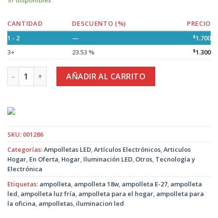
97 disponibles
CANTIDAD
DESCUENTO (%)
PRECIO
1 - 2
—
$
1.700
3+
23.53 %
$
1.300
Ampolleta LED 18W E27 Luz Blanca Fría 6500K MCasa cantid
AÑADIR AL CARRITO
SKU:
001286
Categorías:
Ampolletas LED
,
Artículos Electrónicos
,
Articulos
Hogar
,
En Oferta
,
Hogar
,
Iluminación LED
,
Otros
,
Tecnología y
Electrónica
Etiquetas:
ampolleta
,
ampolleta 18w
,
ampolleta E-27
,
ampolleta
led
,
ampolleta luz fría
,
ampolleta para el hogar
,
ampolleta para
la oficina
,
ampolletas
,
iluminacion led