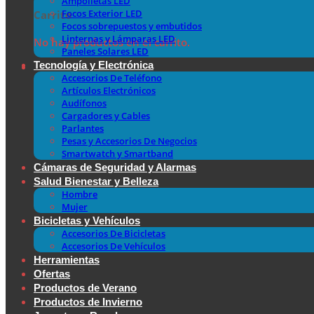
Ampolletas LED
Focos Exterior LED
Carrito
Focos sobrepuestos y embutidos
Linternas y Lámparas LED
No hay productos en el carrito.
Paneles Solares LED
Tecnología y Electrónica
Accesorios De Teléfono
Artículos Electrónicos
Audífonos
Cargadores y Cables
Parlantes
Pesas y Accesorios De Negocios
Smartwatch y Smartband
Cámaras de Seguridad y Alarmas
Salud Bienestar y Belleza
Hombre
Mujer
Bicicletas y Vehículos
Accesorios De Bicicletas
Accesorios De Vehículos
Herramientas
Ofertas
Productos de Verano
Productos de Invierno