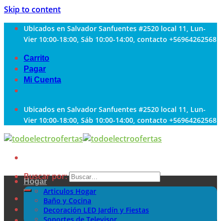
Skip to content
Ubicados en Salvador Sanfuentes #2520 local 11, Lun-
Vier 10:00-18:00, Sáb 10:00-14:00, contacto +56964262568
Carrito
Pagar
Mi Cuenta
Ubicados en Salvador Sanfuentes #2520 local 11, Lun-
Vier 10:00-18:00, Sáb 10:00-14:00, contacto +56964262568
Buscar por:
Hogar
Articulos Hogar
Baño y Cocina
Decoración LED Jardín y Fiestas
Soportes de Televisor