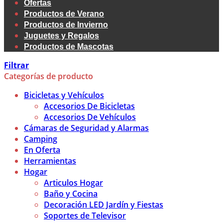
Ofertas
Productos de Verano
Productos de Invierno
Juguetes y Regalos
Productos de Mascotas
Filtrar
Categorías de producto
Bicicletas y Vehículos
Accesorios De Bicicletas
Accesorios De Vehículos
Cámaras de Seguridad y Alarmas
Camping
En Oferta
Herramientas
Hogar
Articulos Hogar
Baño y Cocina
Decoración LED Jardín y Fiestas
Soportes de Televisor