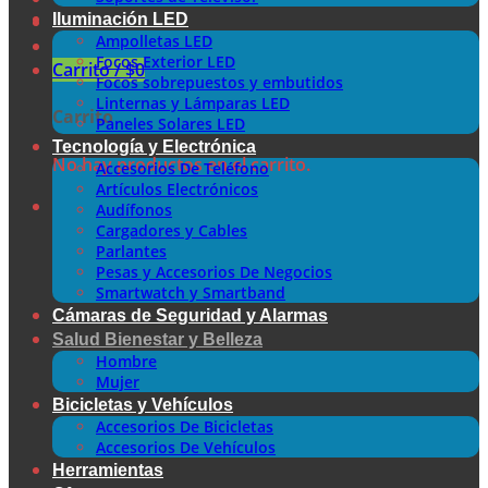
Iluminación LED
Ampolletas LED
Focos Exterior LED
Carrito /
$
0
Focos sobrepuestos y embutidos
Linternas y Lámparas LED
Carrito
Paneles Solares LED
Tecnología y Electrónica
No hay productos en el carrito.
Accesorios De Teléfono
Artículos Electrónicos
Audífonos
Cargadores y Cables
Parlantes
Pesas y Accesorios De Negocios
Smartwatch y Smartband
Cámaras de Seguridad y Alarmas
Salud Bienestar y Belleza
Hombre
Mujer
Bicicletas y Vehículos
Accesorios De Bicicletas
Accesorios De Vehículos
Herramientas