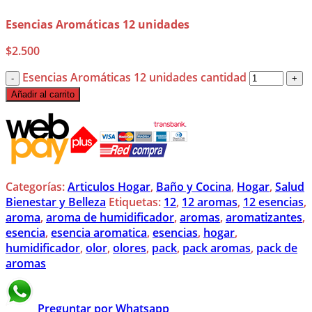
Esencias Aromáticas 12 unidades
$
2.500
Esencias Aromáticas 12 unidades cantidad
Añadir al carrito
Categorías:
Articulos Hogar
,
Baño y Cocina
,
Hogar
,
Salud
Bienestar y Belleza
Etiquetas:
12
,
12 aromas
,
12 esencias
,
aroma
,
aroma de humidificador
,
aromas
,
aromatizantes
,
esencia
,
esencia aromatica
,
esencias
,
hogar
,
humidificador
,
olor
,
olores
,
pack
,
pack aromas
,
pack de
aromas
Preguntar por Whatsapp