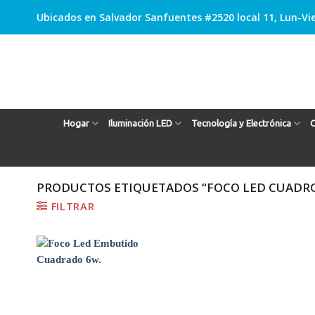
Skip
Ubicados en Salvador Sanfuentes #2520 local 11, Lun-Vie
to
content
Hogar
Iluminación LED
Tecnología y Electrónica
C
PRODUCTOS ETIQUETADOS “FOCO LED CUADR
FILTRAR
Agregar
a
Favoritos