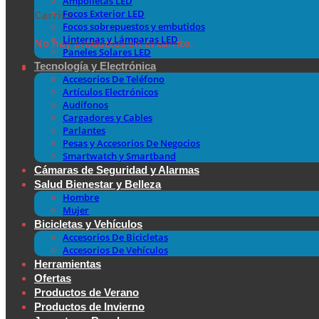
Ampolletas LED
Focos Exterior LED
Carrito
Focos sobrepuestos y embutidos
Linternas y Lámparas LED
No hay productos en el carrito.
Paneles Solares LED
Tecnología y Electrónica
Accesorios De Teléfono
Artículos Electrónicos
Audífonos
Cargadores y Cables
Parlantes
Pesas y Accesorios De Negocios
Smartwatch y Smartband
Cámaras de Seguridad y Alarmas
Salud Bienestar y Belleza
Hombre
Mujer
Bicicletas y Vehículos
Accesorios De Bicicletas
Accesorios De Vehículos
Herramientas
Ofertas
Productos de Verano
Productos de Invierno