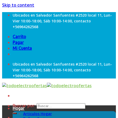
Skip to content
Ubicados en Salvador Sanfuentes #2520 local 11, Lun-
Vier 10:00-18:00, Sáb 10:00-14:00, contacto
+56964262568
Carrito
Pagar
Mi Cuenta
Ubicados en Salvador Sanfuentes #2520 local 11, Lun-
Vier 10:00-18:00, Sáb 10:00-14:00, contacto
+56964262568
Buscar por:
Hogar
Articulos Hogar