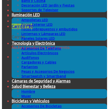
Baño y Cocina
Decoración LED Jardín y Fiestas
Soportes de Televisor
Iluminación LED
Ampolletas LED
Focos Exterior LED
Carrito /
$
0
Focos sobrepuestos y embutidos
Linternas y Lámparas LED
Carrito
Paneles Solares LED
Tecnología y Electrónica
No hay productos en el carrito.
Accesorios De Teléfono
Artículos Electrónicos
Audífonos
Cargadores y Cables
Parlantes
Pesas y Accesorios De Negocios
Smartwatch y Smartband
Cámaras de Seguridad y Alarmas
Salud Bienestar y Belleza
Hombre
Mujer
Bicicletas y Vehículos
Accesorios De Bicicletas