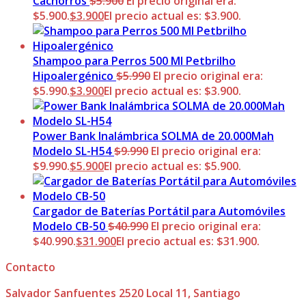
Cachorros
$
5.900
El precio original era:
$5.900.
$
3.900
El precio actual es: $3.900.
Shampoo para Perros 500 Ml Petbrilho
Hipoalergénico
$
5.990
El precio original era:
$5.990.
$
3.900
El precio actual es: $3.900.
Power Bank Inalámbrica SOLMA de 20.000Mah
Modelo SL-H54
$
9.990
El precio original era:
$9.990.
$
5.900
El precio actual es: $5.900.
Cargador de Baterías Portátil para Automóviles
Modelo CB-50
$
40.990
El precio original era:
$40.990.
$
31.900
El precio actual es: $31.900.
Contacto
Salvador Sanfuentes 2520 Local 11, Santiago