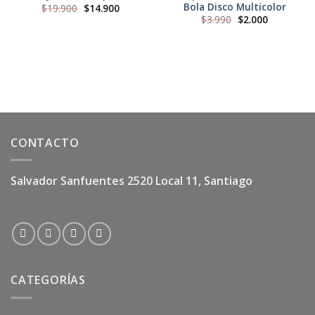
Bola Disco Multicolor
El
El
$
19.900
$
14.900
precio
precio
El
El
$
3.990
$
2.000
original
actual
precio
precio
era:
es:
original
actual
$19.900.
$14.900.
era:
es:
$3.990.
$2.000.
CONTACTO
Salvador Sanfuentes 2520 Local 11, Santiago
CATEGORÍAS