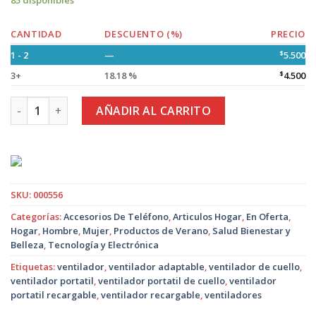
85 disponibles
CANTIDAD
DESCUENTO (%)
PRECIO
1 - 2
—
$
5.500
3+
18.18 %
$
4.500
Ventilador de Cuello Recargable 3 Modelos cantidad
AÑADIR AL CARRITO
SKU:
000556
Categorías:
Accesorios De Teléfono
,
Articulos Hogar
,
En Oferta
,
Hogar
,
Hombre
,
Mujer
,
Productos de Verano
,
Salud Bienestar y
Belleza
,
Tecnología y Electrónica
Etiquetas:
ventilador
,
ventilador adaptable
,
ventilador de cuello
,
ventilador portatil
,
ventilador portatil de cuello
,
ventilador
portatil recargable
,
ventilador recargable
,
ventiladores