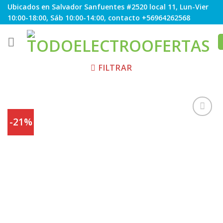
Skip
Ubicados en Salvador Sanfuentes #2520 local 11, Lun-Vier
to
10:00-18:00, Sáb 10:00-14:00, contacto +56964262568
content
FILTRAR
-21%
Agregar
a
Favoritos