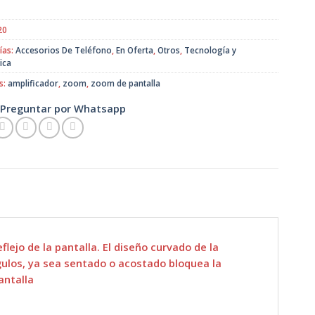
era:
es:
$4.000.
$3.000.
20
ías:
Accesorios De Teléfono
,
En Oferta
,
Otros
,
Tecnología y
ica
s:
amplificador
,
zoom
,
zoom de pantalla
Preguntar por Whatsapp
flejo de la pantalla. El diseño curvado de la
ngulos, ya sea sentado o acostado bloquea la
antalla