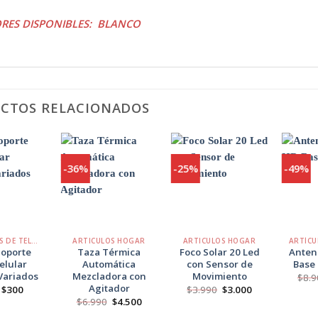
RES DISPONIBLES: BLANCO
CTOS RELACIONADOS
-36%
-25%
-49%
Agregar
Agregar
Agregar
a
a
a
Favoritos
Favoritos
Favoritos
+
+
+
ACCESORIOS DE TELÉFONO
ARTICULOS HOGAR
ARTICULOS HOGAR
Soporte
Taza Térmica
Foco Solar 20 Led
Antena
elular
Automática
con Sensor de
Base
Variados
Mezcladora con
Movimiento
$
8.9
Agitador
El
El
El
El
$
300
$
3.990
$
3.000
precio
precio
precio
precio
El
El
$
6.990
$
4.500
original
actual
original
actual
precio
precio
era:
es:
era:
es: