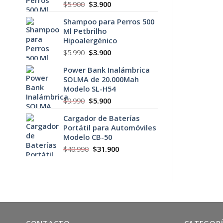
original
actual
El
El
$
5.900
$
3.900
era:
es:
precio
precio
$6.900.
$3.900.
Shampoo para Perros 500
original
actual
Ml Petbrilho
era:
es:
Hipoalergénico
$5.900.
$3.900.
El
El
$
5.990
$
3.900
precio
precio
Power Bank Inalámbrica
original
actual
SOLMA de 20.000Mah
era:
es:
Modelo SL-H54
$5.990.
$3.900.
El
El
$
9.990
$
5.900
precio
precio
Cargador de Baterías
original
actual
Portátil para Automóviles
era:
es:
Modelo CB-50
$9.990.
$5.900.
El
El
$
40.990
$
31.900
precio
precio
original
actual
era:
es:
$40.990.
$31.900.