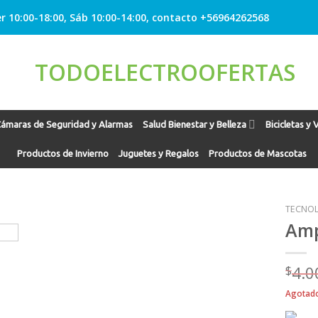
r 10:00-18:00, Sáb 10:00-14:00, contacto +56964262568
ámaras de Seguridad y Alarmas
Salud Bienestar y Belleza
Bicicletas y 
Productos de Invierno
Juguetes y Regalos
Productos de Mascotas
TECNOL
Amp
Agregar
$
4.0
a
Favoritos
Agotad