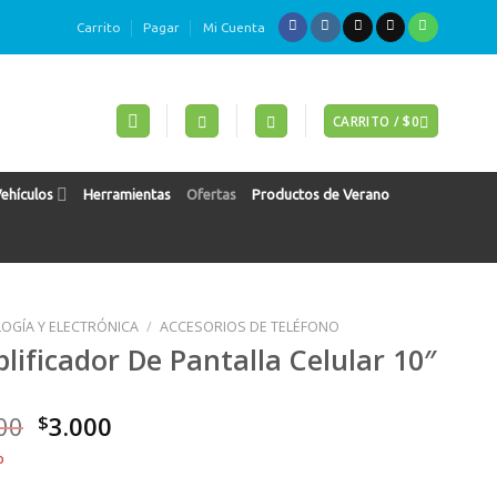
Carrito
Pagar
Mi Cuenta
CARRITO /
$
0
Vehículos
Herramientas
Ofertas
Productos de Verano
OGÍA Y ELECTRÓNICA
/
ACCESORIOS DE TELÉFONO
lificador De Pantalla Celular 10″
El
El
00
$
3.000
precio
precio
o
original
actual