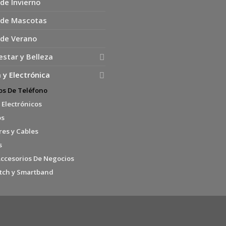
de Invierno
 de Mascotas
 de Verano
estar y Belleza
 y Electrónica
os De Teléfono
 Electrónicos
os
es y Cables
s
Accesorios De Negocios
tch y Smartband