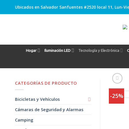
Skip
Ubicados en Salvador Sanfuentes #2520 local 11, Lun-Vie
to
content
Hogar
Iluminación LED
Tecnología y Electrónica
C
CATEGORÍAS DE PRODUCTO
-25%
Bicicletas y Vehículos
Cámaras de Seguridad y Alarmas
Camping