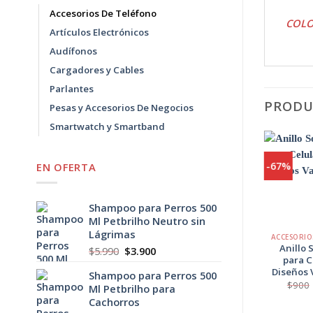
Accesorios De Teléfono
COLO
Artículos Electrónicos
Audífonos
Cargadores y Cables
Parlantes
PRODU
Pesas y Accesorios De Negocios
Smartwatch y Smartband
-43%
-67%
EN OFERTA
Agregar
a
Shampoo para Perros 500
Favoritos
+
+
Ml Petbrilho Neutro sin
Lágrimas
ARTÍCULOS ELECTRÓNICOS
Humidificador
Anillo 
El
El
$
5.990
$
3.900
Difusor de Aroma
para C
precio
precio
Tipo Botella 7
Diseños 
Shampoo para Perros 500
original
actual
Colores
$
900
Ml Petbrilho para
era:
es:
El
El
$
6.900
$
3.900
Cachorros
$5.990.
$3.900.
precio
precio