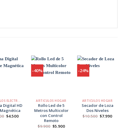
-40%
-24%
-14
Agregar
Agregar
Agregar
a
a
a
Favoritos
Favoritos
Favoritos
+
+
+
ARTÍCULOS ELECTRÓNICOS
ARTICULOS HOGAR
ARTICULOS HOGAR
 Digital HD
Rollo Led de 5
Secador de Loza
 Magnética
Metros Multicolor
Dos Niveles
El
con Control
El
El
El
El
00
$
4.500
$
10.500
$
7.990
$
precio
precio
precio
precio
Remoto
original
actual
original
actual
El
El
$
9.900
$
5.900
era:
es:
era:
es:
precio
precio
$8.900.
$4.500.
$10.500.
$7.990.