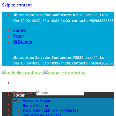
Skip to content
Ubicados en Salvador Sanfuentes #2520 local 11, Lun-
Vier 10:00-18:00, Sáb 10:00-14:00, contacto +56964262568
Carrito
Pagar
Mi Cuenta
Ubicados en Salvador Sanfuentes #2520 local 11, Lun-
Vier 10:00-18:00, Sáb 10:00-14:00, contacto +56964262568
Buscar por:
Hogar
Articulos Hogar
Baño y Cocina
Decoración LED Jardín y Fiestas
Soportes de Televisor