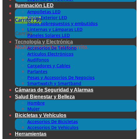
Iluminación LED
Ampolletas LED
Focos Exterior LED
Carrito /
$
0
Focos sobrepuestos y embutidos
Linternas y Lámparas LED
Carrito
Paneles Solares LED
Tecnología y Electrónica
No hay productos en el carrito.
Accesorios De Teléfono
Artículos Electrónicos
Audífonos
Cargadores y Cables
Parlantes
Pesas y Accesorios De Negocios
Smartwatch y Smartband
Cámaras de Seguridad y Alarmas
Salud Bienestar y Belleza
Hombre
Mujer
Bicicletas y Vehículos
Accesorios De Bicicletas
Accesorios De Vehículos
Herramientas