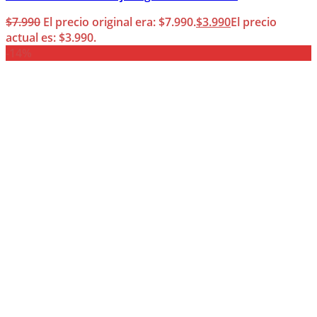
$
7.990
El precio original era: $7.990.
$
3.990
El precio
actual es: $3.990.
-14%