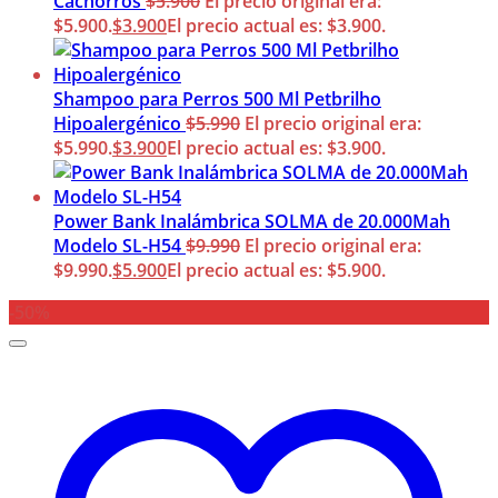
Cachorros
$
5.900
El precio original era:
$5.900.
$
3.900
El precio actual es: $3.900.
Shampoo para Perros 500 Ml Petbrilho
Hipoalergénico
$
5.990
El precio original era:
$5.990.
$
3.900
El precio actual es: $3.900.
Power Bank Inalámbrica SOLMA de 20.000Mah
Modelo SL-H54
$
9.990
El precio original era:
$9.990.
$
5.900
El precio actual es: $5.900.
-50%