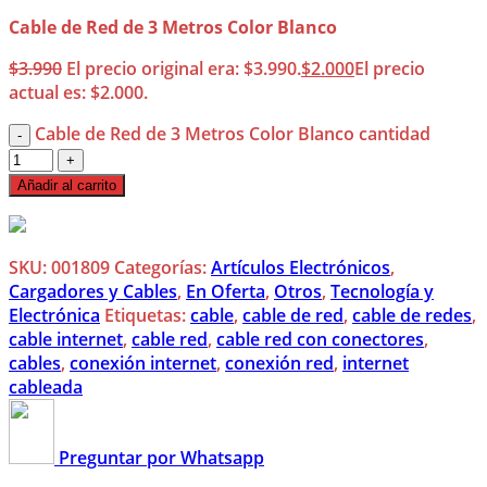
Cable de Red de 3 Metros Color Blanco
$
3.990
El precio original era: $3.990.
$
2.000
El precio
actual es: $2.000.
Cable de Red de 3 Metros Color Blanco cantidad
Añadir al carrito
SKU:
001809
Categorías:
Artículos Electrónicos
,
Cargadores y Cables
,
En Oferta
,
Otros
,
Tecnología y
Electrónica
Etiquetas:
cable
,
cable de red
,
cable de redes
,
cable internet
,
cable red
,
cable red con conectores
,
cables
,
conexión internet
,
conexión red
,
internet
cableada
Preguntar por Whatsapp