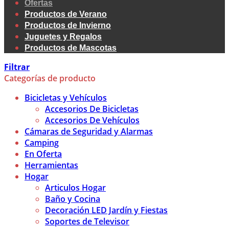
Ofertas
Productos de Verano
Productos de Invierno
Juguetes y Regalos
Productos de Mascotas
Filtrar
Categorías de producto
Bicicletas y Vehículos
Accesorios De Bicicletas
Accesorios De Vehículos
Cámaras de Seguridad y Alarmas
Camping
En Oferta
Herramientas
Hogar
Articulos Hogar
Baño y Cocina
Decoración LED Jardín y Fiestas
Soportes de Televisor