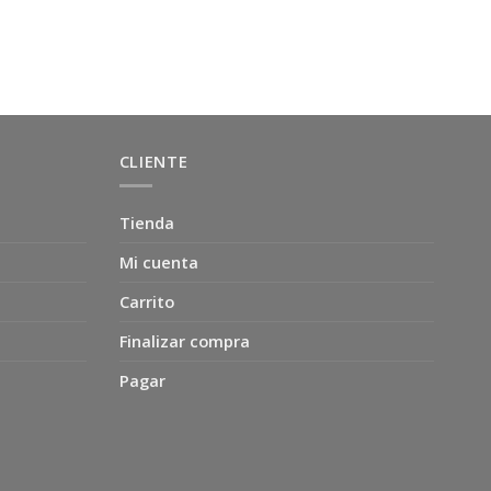
era:
es:
era:
es:
era:
es:
$6.990.
$4.500.
$18.900.
$16.990.
$3.500.
$3.000.
CLIENTE
Tienda
Mi cuenta
Carrito
Finalizar compra
Pagar