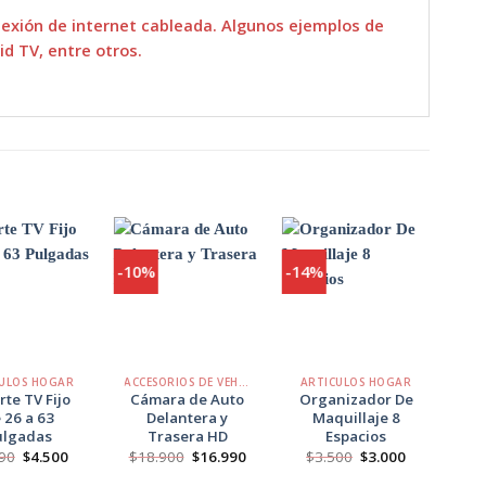
nexión de internet cableada. Algunos ejemplos de
id TV, entre otros.
-10%
-14%
-25
Agregar
Agregar
Agregar
a
a
a
Favoritos
Favoritos
Favoritos
+
+
+
ULOS HOGAR
ACCESORIOS DE VEHÍCULOS
ARTICULOS HOGAR
AR
rte TV Fijo
Cámara de Auto
Organizador De
P
 26 a 63
Delantera y
Maquillaje 8
ulgadas
Trasera HD
Espacios
$
El
El
El
El
El
El
90
$
4.500
$
18.900
$
16.990
$
3.500
$
3.000
precio
precio
precio
precio
precio
precio
original
actual
original
actual
original
actual