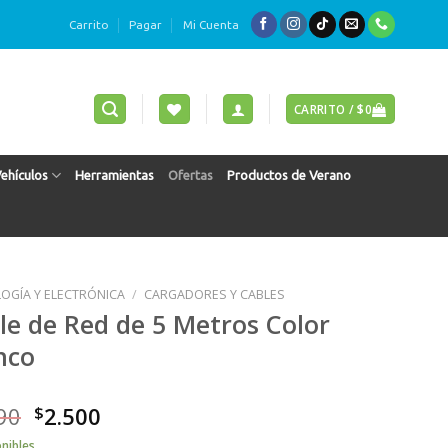
Carrito
Pagar
Mi Cuenta
CARRITO /
$
0
Vehículos
Herramientas
Ofertas
Productos de Verano
OGÍA Y ELECTRÓNICA
/
CARGADORES Y CABLES
le de Red de 5 Metros Color
nco
90
$
2.500
onibles