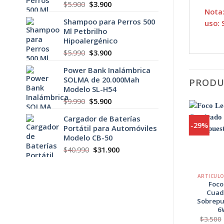
El
El
$
5.900
$
3.900
Nota:
precio
precio
Shampoo para Perros 500
original
actual
uso: 
Ml Petbrilho
era:
es:
Hipoalergénico
$5.900.
$3.900.
El
El
$
5.990
$
3.900
precio
precio
Power Bank Inalámbrica
original
actual
SOLMA de 20.000Mah
era:
es:
PRODU
Modelo SL-H54
$5.990.
$3.900.
El
El
$
9.990
$
5.900
precio
precio
Cargador de Baterías
original
actual
-43%
-29%
Portátil para Automóviles
era:
es:
Modelo CB-50
$9.990.
$5.900.
Agregar
El
El
$
40.990
$
31.900
a
Favoritos
precio
precio
+
+
original
actual
ARTÍCULOS ELECTRÓNICOS
ARTICUL
era:
es:
Humidificador
Foco
$40.990.
$31.900.
Difusor de Aroma
Cuad
Tipo Botella 7
Sobrepu
Colores
6
El
El
$
6.900
$
3.900
$
3.500