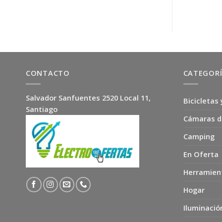
precio
precio
original
actual
era:
es:
$6.900.
$3.900.
CONTACTO
CATEGOR
Salvador Sanfuentes 2520 Local 11,
Bicicletas 
Santiago
Cámaras d
Camping
En Oferta
Herramien
Hogar
Iluminació