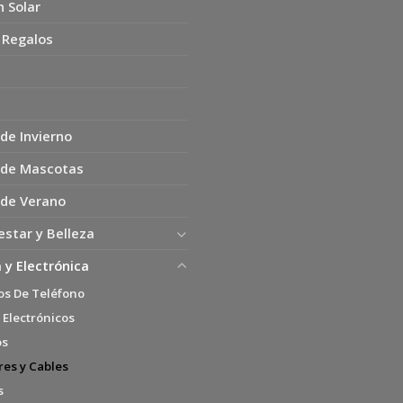
n Solar
 Regalos
de Invierno
 de Mascotas
 de Verano
estar y Belleza
 y Electrónica
os De Teléfono
 Electrónicos
os
es y Cables
s