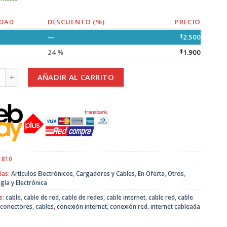
DAD
DESCUENTO (%)
PRECIO
—
$
2.500
24 %
$
1.900
de Red de 5 Metros Color Blanco cantidad
AÑADIR AL CARRITO
1810
ías:
Artículos Electrónicos
,
Cargadores y Cables
,
En Oferta
,
Otros
,
gía y Electrónica
s:
cable
,
cable de red
,
cable de redes
,
cable internet
,
cable red
,
cable
 conectores
,
cables
,
conexión internet
,
conexión red
,
internet cableada