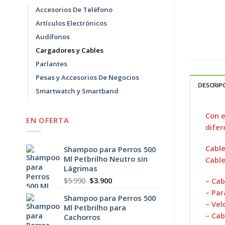
Accesorios De Teléfono
Artículos Electrónicos
Audífonos
Cargadores y Cables
Parlantes
Pesas y Accesorios De Negocios
DESCRIP
Smartwatch y Smartband
Con e
EN OFERTA
difer
Cable
Shampoo para Perros 500
Ml Petbrilho Neutro sin
Cable
Lágrimas
El
El
$
5.990
$
3.900
– Cab
precio
precio
– Par
Shampoo para Perros 500
original
actual
– Ve
Ml Petbrilho para
era:
es:
– Cab
Cachorros
$5.990.
$3.900.