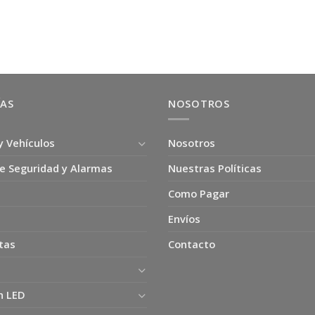
precio
precio
precio
precio
era:
es:
original
actual
original
actual
$7.990.
$3.990.
era:
es:
era:
es:
$3.500.
$2.500.
$4.990.
$3.000.
ÍAS
NOSOTROS
y Vehículos
Nosotros
e Seguridad y Alarmas
Nuestras Políticas
Como Pagar
Envíos
tas
Contacto
n LED