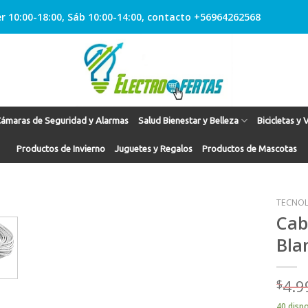
r 10:00-18:00, Sáb 10:00-14:00, contacto +56964262568
ámaras de Seguridad y Alarmas
Salud Bienestar y Belleza
Bicicletas y 
Productos de Invierno
Juguetes y Regalos
Productos de Mascotas
TECNOL
Cab
Bla
Agregar
a
Favoritos
$
4.9
40 disp