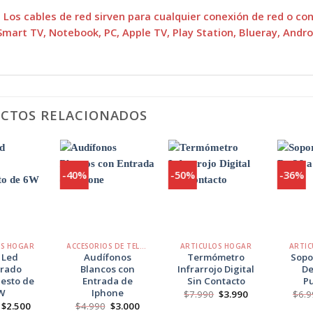
 Los cables de red sirven para cualquier conexión de red o co
Smart TV, Notebook, PC, Apple TV, Play Station, Blueray, Andro
CTOS RELACIONADOS
-40%
-50%
-36%
Agregar
Agregar
Agregar
a
a
a
Favoritos
Favoritos
Favoritos
+
+
+
OS HOGAR
ACCESORIOS DE TELÉFONO
ARTICULOS HOGAR
ARTIC
 Led
Audífonos
Termómetro
Sopo
rado
Blancos con
Infrarrojo Digital
De
esto de
Entrada de
Sin Contacto
P
W
Iphone
El
El
$
7.990
$
3.990
$
6.9
precio
precio
El
El
El
El
$
2.500
$
4.990
$
3.000
original
actual