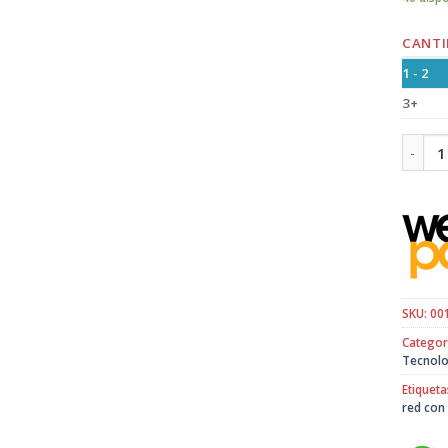
CANTI
1 - 2
3+
Cable 
SKU:
00
Categor
Tecnolo
Etiqueta
red con