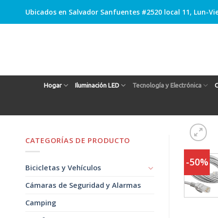
Skip
Ubicados en Salvador Sanfuentes #2520 local 11, Lun-Vie
to
content
Hogar
Iluminación LED
Tecnología y Electrónica
C
CATEGORÍAS DE PRODUCTO
-50%
Bicicletas y Vehículos
Cámaras de Seguridad y Alarmas
Camping