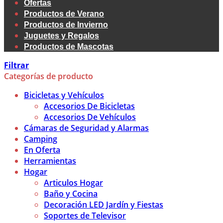
Ofertas
Productos de Verano
Productos de Invierno
Juguetes y Regalos
Productos de Mascotas
Filtrar
Categorías de producto
Bicicletas y Vehículos
Accesorios De Bicicletas
Accesorios De Vehículos
Cámaras de Seguridad y Alarmas
Camping
En Oferta
Herramientas
Hogar
Articulos Hogar
Baño y Cocina
Decoración LED Jardín y Fiestas
Soportes de Televisor