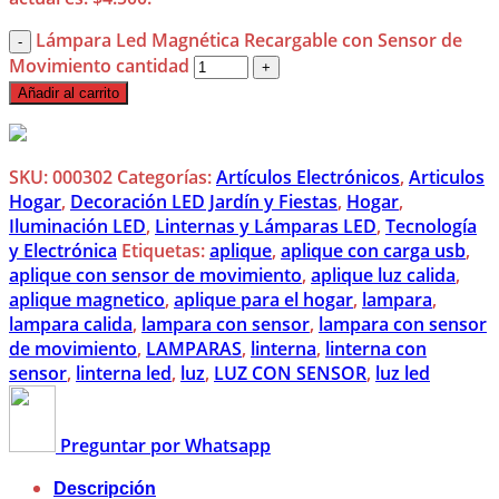
Lámpara Led Magnética Recargable con Sensor de
Movimiento cantidad
Añadir al carrito
SKU:
000302
Categorías:
Artículos Electrónicos
,
Articulos
Hogar
,
Decoración LED Jardín y Fiestas
,
Hogar
,
Iluminación LED
,
Linternas y Lámparas LED
,
Tecnología
y Electrónica
Etiquetas:
aplique
,
aplique con carga usb
,
aplique con sensor de movimiento
,
aplique luz calida
,
aplique magnetico
,
aplique para el hogar
,
lampara
,
lampara calida
,
lampara con sensor
,
lampara con sensor
de movimiento
,
LAMPARAS
,
linterna
,
linterna con
sensor
,
linterna led
,
luz
,
LUZ CON SENSOR
,
luz led
Preguntar por Whatsapp
Descripción