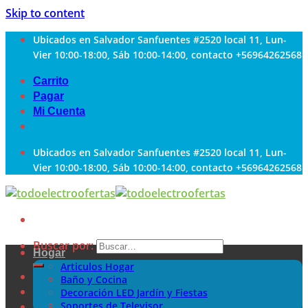
Skip to content
Ubicados en Salvador Sanfuentes #2520 local 11, Lun-
Vier 10:00-18:00, Sáb 10:00-14:00, contacto +56964262568
Carrito
Pagar
Mi Cuenta
Ubicados en Salvador Sanfuentes #2520 local 11, Lun-
Vier 10:00-18:00, Sáb 10:00-14:00, contacto +56964262568
Buscar por:
Hogar
Articulos Hogar
Baño y Cocina
Decoración LED Jardín y Fiestas
Soportes de Televisor