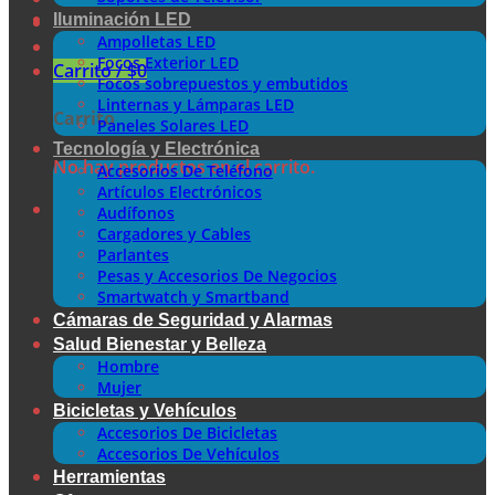
Iluminación LED
Ampolletas LED
Focos Exterior LED
Carrito /
$
0
Focos sobrepuestos y embutidos
Linternas y Lámparas LED
Carrito
Paneles Solares LED
Tecnología y Electrónica
No hay productos en el carrito.
Accesorios De Teléfono
Artículos Electrónicos
Audífonos
Cargadores y Cables
Parlantes
Pesas y Accesorios De Negocios
Smartwatch y Smartband
Cámaras de Seguridad y Alarmas
Salud Bienestar y Belleza
Hombre
Mujer
Bicicletas y Vehículos
Accesorios De Bicicletas
Accesorios De Vehículos
Herramientas