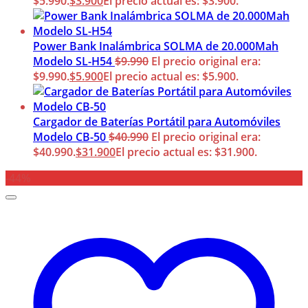
$5.990.
$
3.900
El precio actual es: $3.900.
Power Bank Inalámbrica SOLMA de 20.000Mah
Modelo SL-H54
$
9.990
El precio original era:
$9.990.
$
5.900
El precio actual es: $5.900.
Cargador de Baterías Portátil para Automóviles
Modelo CB-50
$
40.990
El precio original era:
$40.990.
$
31.900
El precio actual es: $31.900.
-44%