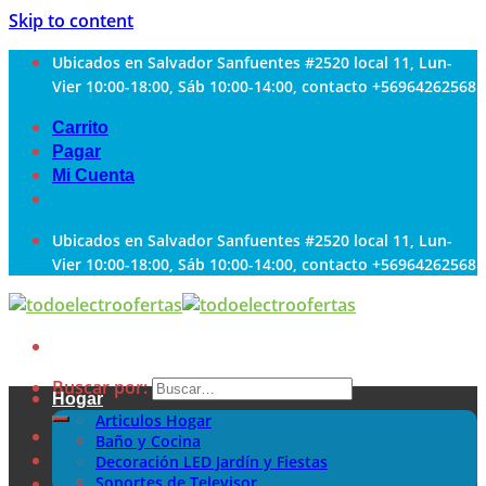
Skip to content
Ubicados en Salvador Sanfuentes #2520 local 11, Lun-
Vier 10:00-18:00, Sáb 10:00-14:00, contacto +56964262568
Carrito
Pagar
Mi Cuenta
Ubicados en Salvador Sanfuentes #2520 local 11, Lun-
Vier 10:00-18:00, Sáb 10:00-14:00, contacto +56964262568
Buscar por:
Hogar
Articulos Hogar
Baño y Cocina
Decoración LED Jardín y Fiestas
Soportes de Televisor