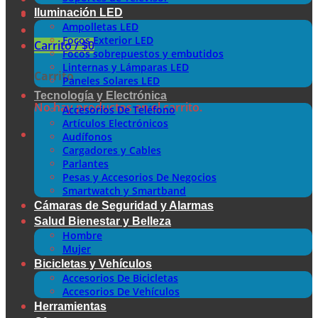
Iluminación LED
Ampolletas LED
Focos Exterior LED
Carrito /
$
0
Focos sobrepuestos y embutidos
Linternas y Lámparas LED
Carrito
Paneles Solares LED
Tecnología y Electrónica
No hay productos en el carrito.
Accesorios De Teléfono
Artículos Electrónicos
Audífonos
Cargadores y Cables
Parlantes
Pesas y Accesorios De Negocios
Smartwatch y Smartband
Cámaras de Seguridad y Alarmas
Salud Bienestar y Belleza
Hombre
Mujer
Bicicletas y Vehículos
Accesorios De Bicicletas
Accesorios De Vehículos
Herramientas