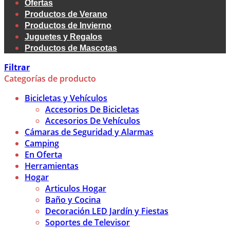
Ofertas
Productos de Verano
Productos de Invierno
Juguetes y Regalos
Productos de Mascotas
Filtrar
Categorías de producto
Bicicletas y Vehículos
Accesorios De Bicicletas
Accesorios De Vehículos
Cámaras de Seguridad y Alarmas
Camping
En Oferta
Herramientas
Hogar
Articulos Hogar
Baño y Cocina
Decoración LED Jardín y Fiestas
Soportes de Televisor