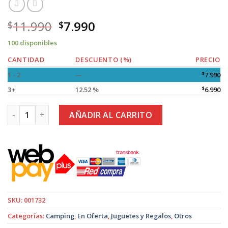
11.990
7.990
$
$
100 disponibles
CANTIDAD
DESCUENTO (%)
PRECIO
1 - 2
—
$
7.990
3+
12.52 %
$
6.990
Set Mochila 3 Piezas Unisex Mochila, Bandolera, Estuche y
AÑADIR AL CARRITO
SKU:
001732
Categorías:
Camping
,
En Oferta
,
Juguetes y Regalos
,
Otros