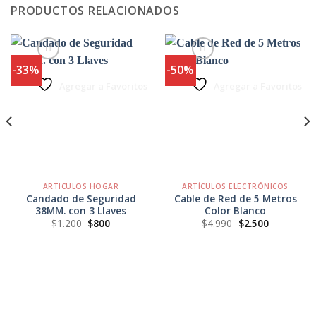
PRODUCTOS RELACIONADOS
-33%
-50%
Agregar a Favoritos
Agregar a Favoritos
ARTICULOS HOGAR
ARTÍCULOS ELECTRÓNICOS
Candado de Seguridad
Cable de Red de 5 Metros
38MM. con 3 Llaves
Color Blanco
El
El
El
El
$
1.200
$
800
$
4.990
$
2.500
precio
precio
precio
precio
original
actual
original
actual
era:
es:
era:
es:
$1.200.
$800.
$4.990.
$2.500.