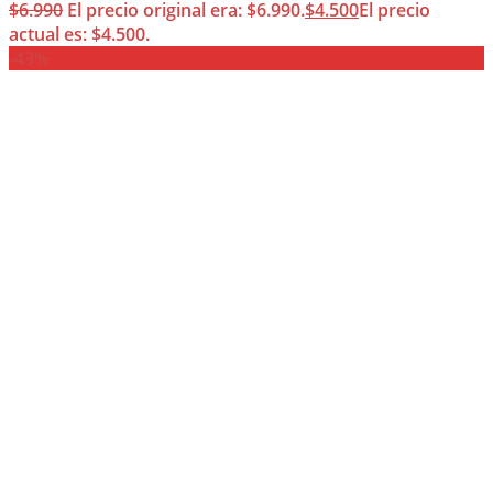
$
6.990
El precio original era: $6.990.
$
4.500
El precio
actual es: $4.500.
-43%