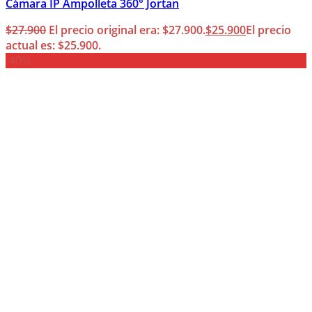
Cámara IP Ampolleta 360° Jortan
$
27.900
El precio original era: $27.900.
$
25.900
El precio
actual es: $25.900.
-40%