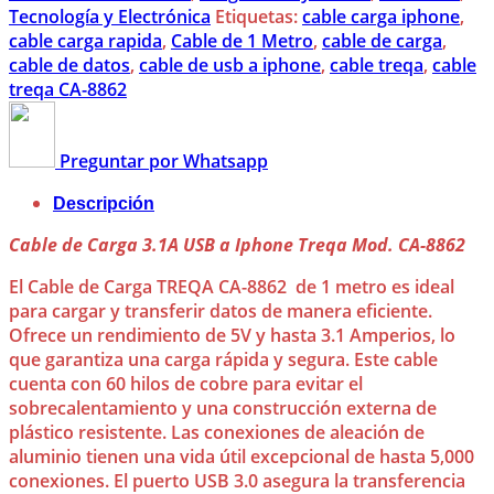
Tecnología y Electrónica
Etiquetas:
cable carga iphone
,
cable carga rapida
,
Cable de 1 Metro
,
cable de carga
,
cable de datos
,
cable de usb a iphone
,
cable treqa
,
cable
treqa CA-8862
Preguntar por Whatsapp
Descripción
Cable de Carga 3.1A USB a Iphone Treqa Mod. CA-8862
El Cable de Carga TREQA CA-8862 de 1 metro es ideal
para cargar y transferir datos de manera eficiente.
Ofrece un rendimiento de 5V y hasta 3.1 Amperios, lo
que garantiza una carga rápida y segura. Este cable
cuenta con 60 hilos de cobre para evitar el
sobrecalentamiento y una construcción externa de
plástico resistente. Las conexiones de aleación de
aluminio tienen una vida útil excepcional de hasta 5,000
conexiones. El puerto USB 3.0 asegura la transferencia