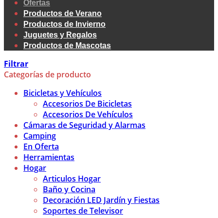
Ofertas
Productos de Verano
Productos de Invierno
Juguetes y Regalos
Productos de Mascotas
Filtrar
Categorías de producto
Bicicletas y Vehículos
Accesorios De Bicicletas
Accesorios De Vehículos
Cámaras de Seguridad y Alarmas
Camping
En Oferta
Herramientas
Hogar
Articulos Hogar
Baño y Cocina
Decoración LED Jardín y Fiestas
Soportes de Televisor