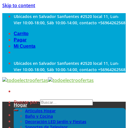
Skip to content
Ubicados en Salvador Sanfuentes #2520 local 11, Lun-
Vier 10:00-18:00, Sáb 10:00-14:00, contacto +56964262568
Carrito
Pagar
Mi Cuenta
Ubicados en Salvador Sanfuentes #2520 local 11, Lun-
Vier 10:00-18:00, Sáb 10:00-14:00, contacto +56964262568
Buscar por:
Hogar
Articulos Hogar
Baño y Cocina
Decoración LED Jardín y Fiestas
Soportes de Televisor