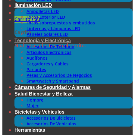
Iluminación LED
Ampolletas LED
Focos Exterior LED
Carrito /
$
0
Focos sobrepuestos y embutidos
Linternas y Lámparas LED
Carrito
Paneles Solares LED
Tecnología y Electrónica
No hay productos en el carrito.
Accesorios De Teléfono
Artículos Electrónicos
Audífonos
Cargadores y Cables
Parlantes
Pesas y Accesorios De Negocios
Smartwatch y Smartband
Cámaras de Seguridad y Alarmas
Salud Bienestar y Belleza
Hombre
Mujer
Bicicletas y Vehículos
Accesorios De Bicicletas
Accesorios De Vehículos
Herramientas