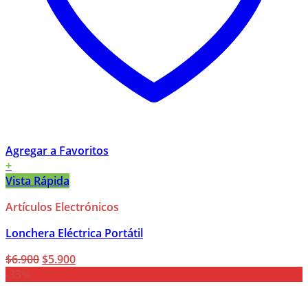
Agregar a Favoritos
+
Vista Rápida
Artículos Electrónicos
Lonchera Eléctrica Portátil
El
El
$
6.900
$
5.900
precio
precio
-33%
original
actual
era:
es: