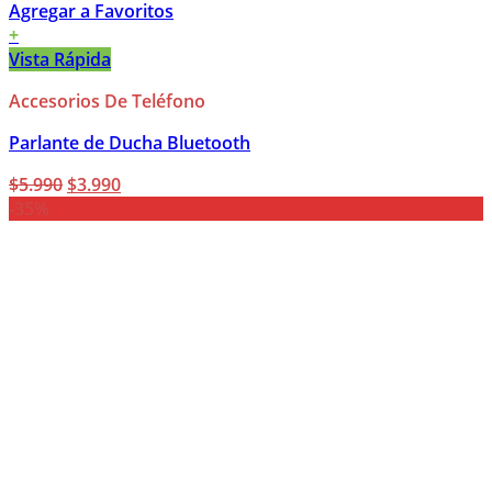
Agregar a Favoritos
+
Vista Rápida
Accesorios De Teléfono
Parlante de Ducha Bluetooth
El
El
$
5.990
$
3.990
precio
precio
-35%
original
actual
era:
es:
$5.990.
$3.990.