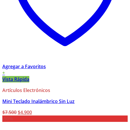
Agregar a Favoritos
+
Vista Rápida
Artículos Electrónicos
Mini Teclado Inalámbrico Sin Luz
El
El
$
7.500
$
4.900
precio
precio
-50%
original
actual