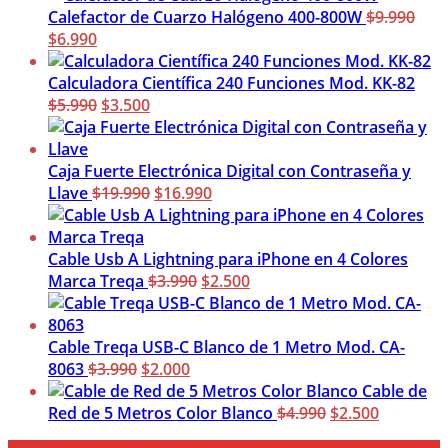
original
actual
Calefactor de Cuarzo Halógeno 400-800W
$
9.990
era:
El
es:
El
$
6.990
$3.990.
precio
$1.500.
precio
original
actual
Calculadora Científica 240 Funciones Mod. KK-82
era:
es:
El
El
$
5.990
$
3.500
$9.990.
$6.990.
precio
precio
original
actual
era:
es:
Caja Fuerte Electrónica Digital con Contraseña y
$5.990.
$3.500.
El
El
Llave
$
19.990
$
16.990
precio
precio
original
actual
era:
es:
Cable Usb A Lightning para iPhone en 4 Colores
$19.990.
El
$16.990.
El
Marca Treqa
$
3.990
$
2.500
precio
precio
original
actual
era:
es:
Cable Treqa USB-C Blanco de 1 Metro Mod. CA-
El
El
$3.990.
$2.500.
8063
$
3.990
$
2.000
precio
precio
Cable de
original
actual
El
El
Red de 5 Metros Color Blanco
$
4.990
$
2.500
era:
es:
precio
precio