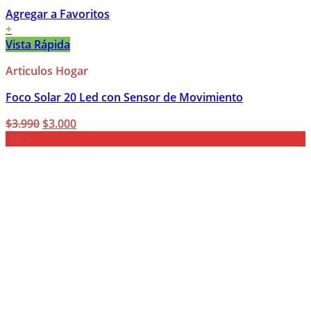
Agregar a Favoritos
+
Vista Rápida
Articulos Hogar
Foco Solar 20 Led con Sensor de Movimiento
El
El
$
3.990
$
3.000
precio
precio
-40%
original
actual
era:
es:
$3.990.
$3.000.