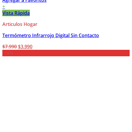
Agregar a Favoritos
+
Vista Rápida
Articulos Hogar
Termómetro Infrarrojo Digital Sin Contacto
El
El
$
7.990
$
3.990
precio
precio
-14%
original
actual
era:
es:
$7.990.
$3.990.