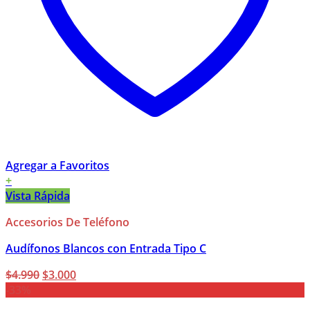
Agregar a Favoritos
+
Vista Rápida
Accesorios De Teléfono
Audífonos Blancos con Entrada Tipo C
El
El
$
4.990
$
3.000
precio
precio
-33%
original
actual