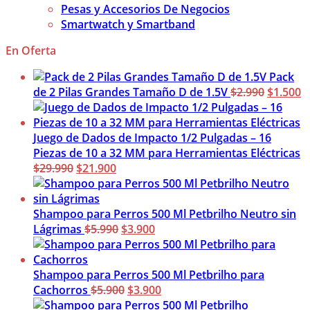
Pesas y Accesorios De Negocios
Smartwatch y Smartband
En Oferta
Pack
El
El
de 2 Pilas Grandes Tamaño D de 1.5V
$
2.990
$
1.500
precio
p
original
a
era:
es
Juego de Dados de Impacto 1/2 Pulgadas – 16
$2.990.
$
Piezas de 10 a 32 MM para Herramientas Eléctricas
El
El
$
29.990
$
21.900
precio
precio
original
actual
era:
es:
Shampoo para Perros 500 Ml Petbrilho Neutro sin
$29.990.
$21.900.
El
El
Lágrimas
$
5.990
$
3.900
precio
precio
original
actual
era:
es:
Shampoo para Perros 500 Ml Petbrilho para
$5.990.
El
$3.900.
El
Cachorros
$
5.900
$
3.900
precio
precio