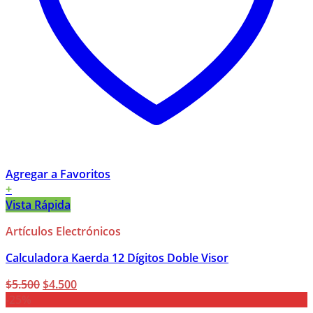
Agregar a Favoritos
+
Vista Rápida
Artículos Electrónicos
Calculadora Kaerda 12 Dígitos Doble Visor
El
El
$
5.500
$
4.500
precio
precio
-25%