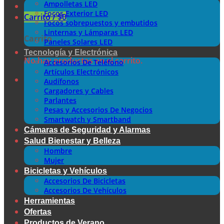
Ampolletas LED
Focos Exterior LED
Carrito /
$
0
Focos sobrepuestos y embutidos
Linternas y Lámparas LED
Carrito
Paneles Solares LED
Tecnología y Electrónica
No hay productos en el carrito.
Accesorios De Teléfono
Artículos Electrónicos
Audífonos
Cargadores y Cables
Parlantes
Pesas y Accesorios De Negocios
Smartwatch y Smartband
Cámaras de Seguridad y Alarmas
Salud Bienestar y Belleza
Hombre
Mujer
Bicicletas y Vehículos
Accesorios De Bicicletas
Accesorios De Vehículos
Herramientas
Ofertas
Productos de Verano