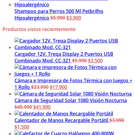
original
actual
era:
es:
Shampoo para Perros 500 Ml Petbrilho
$5.900.
El
$3.900.
El
Hipoalergénico
$
5.990
$
3.900
precio
precio
Productos vistos recientemente
original
actual
era:
es:
$5.990.
$3.900.
Cargador 12V. Treqa Display 2 Puertos USB
El
El
Combinado Mod. CC-321
$
5.990
$
3.500
precio
precio
original
actual
era:
es:
Cámara e Impresora de Fotos Térmica con Juegos +
El
El
$5.990.
$3.500.
1 Rollo
$
23.990
$
17.900
precio
precio
original
actual
Cámara de Seguridad Solar 1080 Visión Nocturna
El
era:
El
es:
$
45.990
$
41.990
precio
$23.990.
precio
$17.900.
original
actual
Calentador de Manos Recargable Portátil
$
3.990
El
El
era:
es:
$
1.500
precio
precio
$45.990.
$41.990.