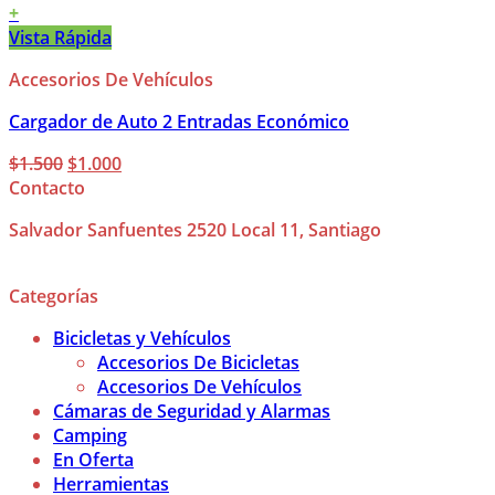
+
Vista Rápida
Accesorios De Vehículos
Cargador de Auto 2 Entradas Económico
El
El
$
1.500
$
1.000
precio
precio
Contacto
original
actual
Salvador Sanfuentes 2520 Local 11, Santiago
era:
es:
$1.500.
$1.000.
Categorías
Bicicletas y Vehículos
Accesorios De Bicicletas
Accesorios De Vehículos
Cámaras de Seguridad y Alarmas
Camping
En Oferta
Herramientas