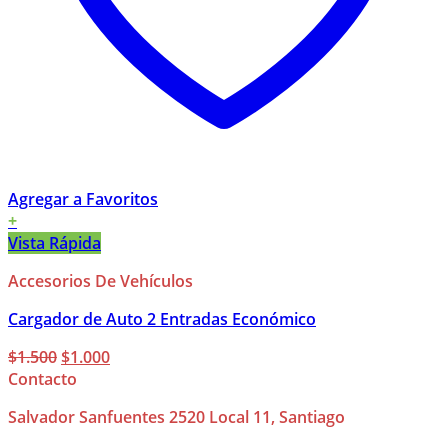
Agregar a Favoritos
+
Vista Rápida
Accesorios De Vehículos
Cargador de Auto 2 Entradas Económico
El
El
$
1.500
$
1.000
precio
precio
Contacto
original
actual
Salvador Sanfuentes 2520 Local 11, Santiago
era:
es:
$1.500.
$1.000.