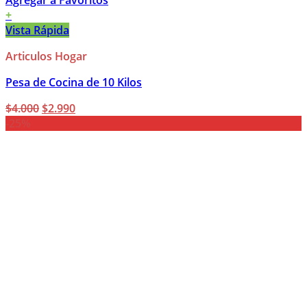
Agregar a Favoritos
+
Vista Rápida
Articulos Hogar
Pesa de Cocina de 10 Kilos
El
El
$
4.000
$
2.990
precio
precio
-25%
original
actual
era:
es:
$4.000.
$2.990.