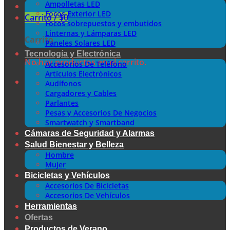
Ampolletas LED
Focos Exterior LED
Carrito /
$
0
Focos sobrepuestos y embutidos
Linternas y Lámparas LED
Carrito
Paneles Solares LED
Tecnología y Electrónica
No hay productos en el carrito.
Accesorios De Teléfono
Artículos Electrónicos
Audífonos
Cargadores y Cables
Parlantes
Pesas y Accesorios De Negocios
Smartwatch y Smartband
Cámaras de Seguridad y Alarmas
Salud Bienestar y Belleza
Hombre
Mujer
Bicicletas y Vehículos
Accesorios De Bicicletas
Accesorios De Vehículos
Herramientas
Ofertas
Productos de Verano