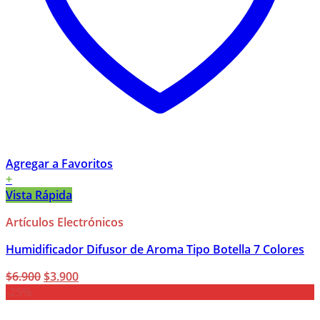
Agregar a Favoritos
+
Vista Rápida
Artículos Electrónicos
Humidificador Difusor de Aroma Tipo Botella 7 Colores
El
El
$
6.900
$
3.900
precio
precio
-25%
original
actual