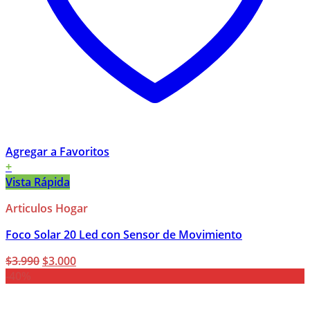
Agregar a Favoritos
+
Vista Rápida
Articulos Hogar
Foco Solar 20 Led con Sensor de Movimiento
El
El
$
3.990
$
3.000
precio
precio
-40%
original
actual
era:
es: