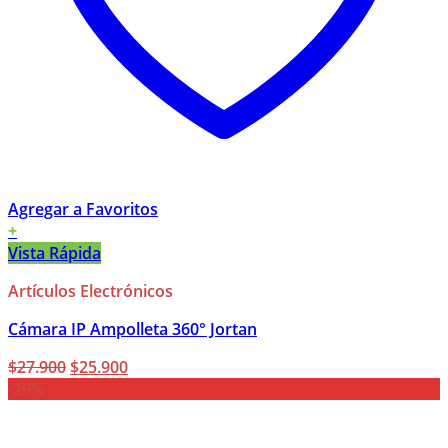
Agregar a Favoritos
+
Vista Rápida
Artículos Electrónicos
Cámara IP Ampolleta 360° Jortan
El
El
$
27.900
$
25.900
precio
precio
-29%
original
actual
era:
es: