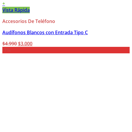
+
Vista Rápida
Accesorios De Teléfono
Audífonos Blancos con Entrada Tipo C
El
El
$
4.990
$
3.000
precio
precio
-7%
original
actual
era:
es:
$4.990.
$3.000.