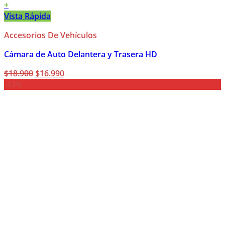
+
Vista Rápida
Accesorios De Vehículos
Cámara de Auto Delantera y Trasera HD
El
El
$
18.900
$
16.990
precio
precio
-43%
original
actual
era:
es:
$18.900.
$16.990.