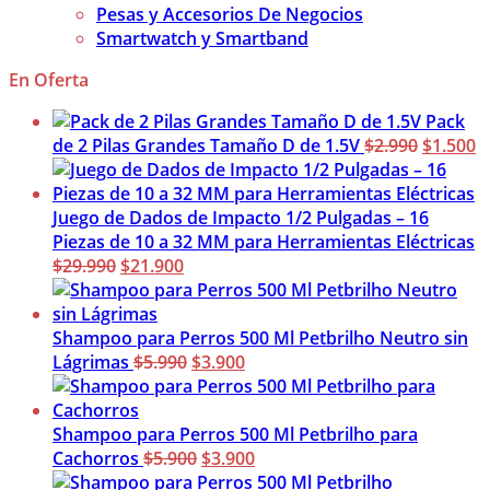
Pesas y Accesorios De Negocios
Smartwatch y Smartband
En Oferta
Pack
El
El
de 2 Pilas Grandes Tamaño D de 1.5V
$
2.990
$
1.500
precio
p
original
a
era:
es
Juego de Dados de Impacto 1/2 Pulgadas – 16
$2.990.
$
Piezas de 10 a 32 MM para Herramientas Eléctricas
El
El
$
29.990
$
21.900
precio
precio
original
actual
era:
es:
Shampoo para Perros 500 Ml Petbrilho Neutro sin
$29.990.
$21.900.
El
El
Lágrimas
$
5.990
$
3.900
precio
precio
original
actual
era:
es:
Shampoo para Perros 500 Ml Petbrilho para
$5.990.
El
$3.900.
El
Cachorros
$
5.900
$
3.900
precio
precio