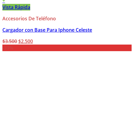
+
Vista Rápida
Accesorios De Teléfono
Cargador con Base Para Iphone Celeste
El
El
$
3.500
$
2.500
precio
precio
-33%
original
actual
era:
es:
$3.500.
$2.500.