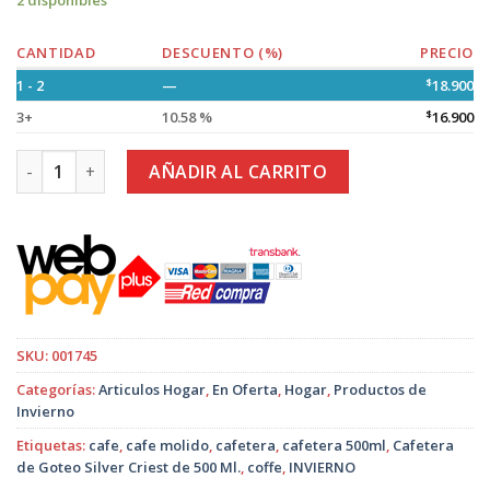
2 disponibles
CANTIDAD
DESCUENTO (%)
PRECIO
1 - 2
—
$
18.900
3+
10.58 %
$
16.900
Cafetera de Goteo Silver Criest de 500 Ml. cantidad
AÑADIR AL CARRITO
SKU:
001745
Categorías:
Articulos Hogar
,
En Oferta
,
Hogar
,
Productos de
Invierno
Etiquetas:
cafe
,
cafe molido
,
cafetera
,
cafetera 500ml
,
Cafetera
de Goteo Silver Criest de 500 Ml.
,
coffe
,
INVIERNO