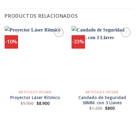
PRODUCTOS RELACIONADOS
-10%
-33%
Agregar
Agregar
a
a
Favoritos
Favoritos
ARTICULOS HOGAR
ARTICULOS HOGAR
Candado de Seguridad
Proyector Láser Rítmico
38MM. con 3 Llaves
El
El
$
9.900
$
8.900
precio
precio
El
El
$
1.200
$
800
original
actual
precio
precio
era:
es:
original
actual
$9.900.
$8.900.
era:
es:
$1.200.
$800.