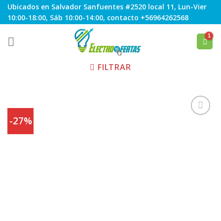
Skip
Ubicados en Salvador Sanfuentes #2520 local 11, Lun-Vier
to
10:00-18:00, Sáb 10:00-14:00, contacto +56964262568
content
FILTRAR
-27%
Agregar
a
Favoritos