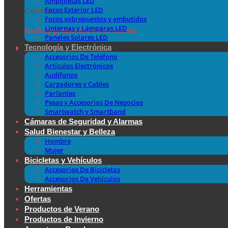
Ampolletas LED
Focos Exterior LED
Carrito
Focos sobrepuestos y embutidos
Linternas y Lámparas LED
No hay productos en el carrito.
Paneles Solares LED
Tecnología y Electrónica
Accesorios De Teléfono
Artículos Electrónicos
Audífonos
Cargadores y Cables
Parlantes
Pesas y Accesorios De Negocios
Smartwatch y Smartband
Cámaras de Seguridad y Alarmas
Salud Bienestar y Belleza
Hombre
Mujer
Bicicletas y Vehículos
Accesorios De Bicicletas
Accesorios De Vehículos
Herramientas
Ofertas
Productos de Verano
Productos de Invierno