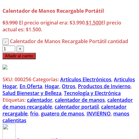
Calentador de Manos Recargable Portátil
$
3.990
El precio original era: $3.990.
$
1.500
El precio
actual es: $1.500.
Calentador de Manos Recargable Portátil cantidad
Añadir al carrito
SKU:
000256
Categorías:
Artículos Electrónicos
,
Articulos
Hogar
,
En Oferta
,
Hogar
,
Otros
,
Productos de Invierno
,
Salud Bienestar y Belleza
,
Tecnología y Electrónica
Etiquetas:
calentador
,
calentador de manos
,
calentador
de manos recargable
,
calentador portatil
,
calentador
recargable
,
frio
,
guatero de manos
,
INVIERNO
,
manos
calientitas