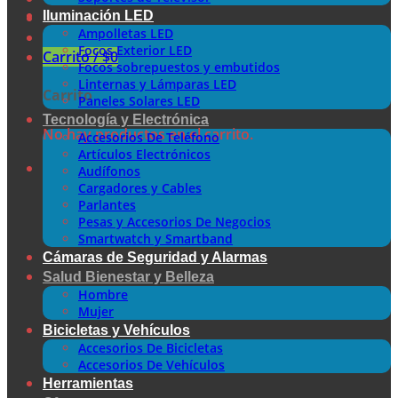
Iluminación LED
Ampolletas LED
Focos Exterior LED
Carrito /
$
0
Focos sobrepuestos y embutidos
Linternas y Lámparas LED
Carrito
Paneles Solares LED
Tecnología y Electrónica
No hay productos en el carrito.
Accesorios De Teléfono
Artículos Electrónicos
Audífonos
Cargadores y Cables
Parlantes
Pesas y Accesorios De Negocios
Smartwatch y Smartband
Cámaras de Seguridad y Alarmas
Salud Bienestar y Belleza
Hombre
Mujer
Bicicletas y Vehículos
Accesorios De Bicicletas
Accesorios De Vehículos
Herramientas