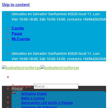
Skip to content
Ubicados en Salvador Sanfuentes #2520 local 11, Lun-
Vier 10:00-18:00, Sáb 10:00-14:00, contacto +56964262568
Carrito
Pagar
Mi Cuenta
Ubicados en Salvador Sanfuentes #2520 local 11, Lun-
Vier 10:00-18:00, Sáb 10:00-14:00, contacto +56964262568
Buscar por:
Hogar
Articulos Hogar
Baño y Cocina
Decoración LED Jardín y Fiestas
Soportes de Televisor