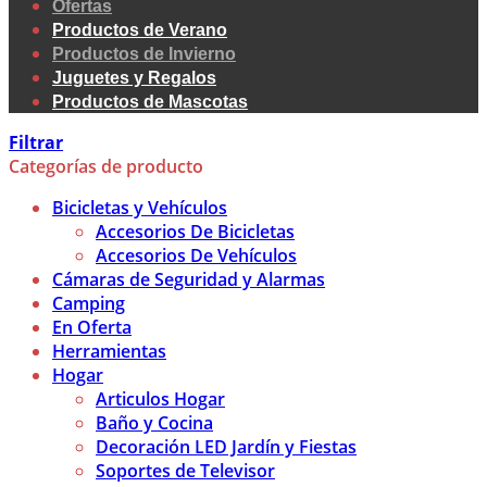
Ofertas
Productos de Verano
Productos de Invierno
Juguetes y Regalos
Productos de Mascotas
Filtrar
Categorías de producto
Bicicletas y Vehículos
Accesorios De Bicicletas
Accesorios De Vehículos
Cámaras de Seguridad y Alarmas
Camping
En Oferta
Herramientas
Hogar
Articulos Hogar
Baño y Cocina
Decoración LED Jardín y Fiestas
Soportes de Televisor