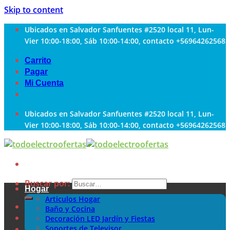
Skip to content
Ubicados en Salvador Sanfuentes #2520 local 11, Lun-
Vier 10:00-18:00, Sáb 10:00-14:00, contacto +56964262568
Carrito
Pagar
Mi Cuenta
Ubicados en Salvador Sanfuentes #2520 local 11, Lun-
Vier 10:00-18:00, Sáb 10:00-14:00, contacto +56964262568
Buscar por:
Hogar
Articulos Hogar
Baño y Cocina
Decoración LED Jardín y Fiestas
Soportes de Televisor