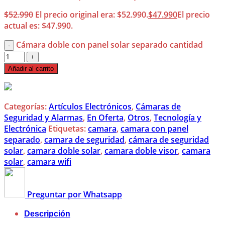
$
52.990
El precio original era: $52.990.
$
47.990
El precio
actual es: $47.990.
Cámara doble con panel solar separado cantidad
Añadir al carrito
Categorías:
Artículos Electrónicos
,
Cámaras de
Seguridad y Alarmas
,
En Oferta
,
Otros
,
Tecnología y
Electrónica
Etiquetas:
camara
,
camara con panel
separado
,
camara de seguridad
,
cámara de seguridad
solar
,
camara doble solar
,
camara doble visor
,
camara
solar
,
camara wifi
Preguntar por Whatsapp
Descripción