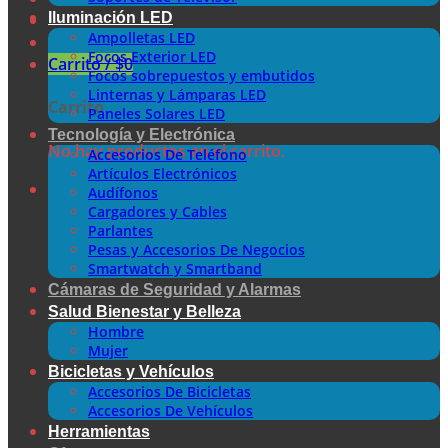
Iluminación LED
Ampolletas LED
Focos Exterior LED
Carrito /
$
0
Focos sobrepuestos y embutidos
Linternas y Lámparas LED
Carrito
Paneles Solares LED
Tecnología y Electrónica
No hay productos en el carrito.
Accesorios De Teléfono
Artículos Electrónicos
Audífonos
Cargadores y Cables
Parlantes
Pesas y Accesorios De Negocios
Smartwatch y Smartband
Cámaras de Seguridad y Alarmas
Salud Bienestar y Belleza
Hombre
Mujer
Bicicletas y Vehículos
Accesorios De Bicicletas
Accesorios De Vehículos
Herramientas