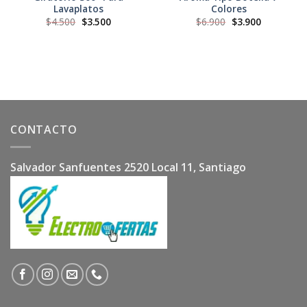
Lavaplatos
Colores
El
El
El
El
$
4.500
$
3.500
$
6.900
$
3.900
precio
precio
precio
precio
original
actual
original
actual
era:
es:
era:
es:
$4.500.
$3.500.
$6.900.
$3.900.
CONTACTO
Salvador Sanfuentes 2520 Local 11, Santiago