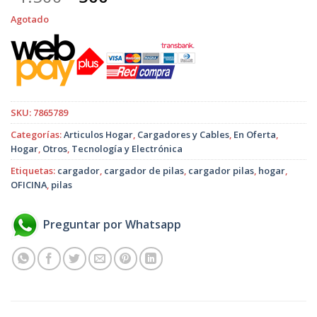
precio
precio
Agotado
original
actual
era:
es:
$1.500.
$500.
SKU:
7865789
Categorías:
Articulos Hogar
,
Cargadores y Cables
,
En Oferta
,
Hogar
,
Otros
,
Tecnología y Electrónica
Etiquetas:
cargador
,
cargador de pilas
,
cargador pilas
,
hogar
,
OFICINA
,
pilas
Preguntar por Whatsapp