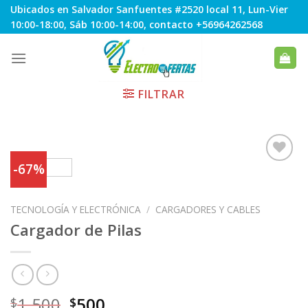
Skip
Ubicados en Salvador Sanfuentes #2520 local 11, Lun-Vier
to
10:00-18:00, Sáb 10:00-14:00, contacto +56964262568
content
FILTRAR
-67%
Agregar
TECNOLOGÍA Y ELECTRÓNICA
/
CARGADORES Y CABLES
a
Favoritos
Cargador de Pilas
El
El
1.500
500
$
$