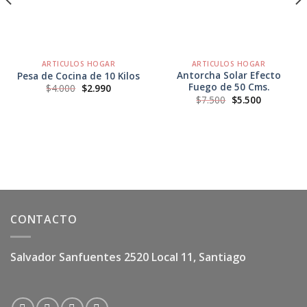
ARTICULOS HOGAR
ARTICULOS HOGAR
Antorcha Solar Efecto
Pesa de Cocina de 10 Kilos
Fuego de 50 Cms.
El
El
$
4.000
$
2.990
precio
precio
El
El
$
7.500
$
5.500
original
actual
precio
precio
era:
es:
original
actual
$4.000.
$2.990.
era:
es:
$7.500.
$5.500.
CONTACTO
Salvador Sanfuentes 2520 Local 11, Santiago