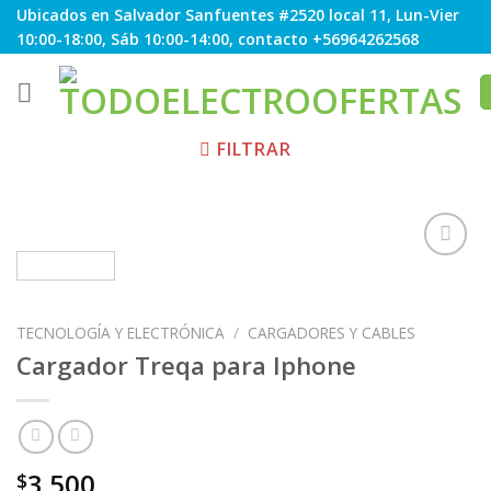
Skip
Ubicados en Salvador Sanfuentes #2520 local 11, Lun-Vier
to
10:00-18:00, Sáb 10:00-14:00, contacto +56964262568
content
FILTRAR
Agregar
TECNOLOGÍA Y ELECTRÓNICA
/
CARGADORES Y CABLES
a
Favoritos
Cargador Treqa para Iphone
3.500
$