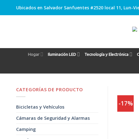
Skip
Ubicados en Salvador Sanfuentes #2520 local 11, Lun-Vie
to
content
Hogar
Iluminación LED
Tecnología y Electrónica
C
CATEGORÍAS DE PRODUCTO
-17%
Bicicletas y Vehículos
Cámaras de Seguridad y Alarmas
Camping