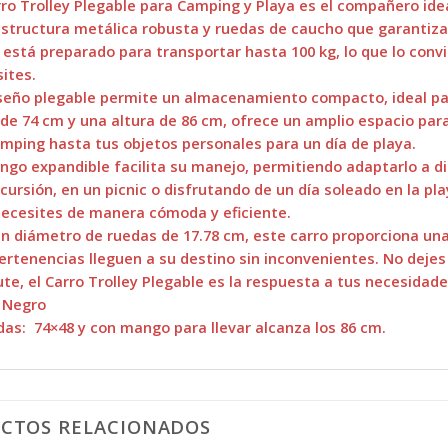
rro Trolley Plegable para Camping y Playa es el compañero idea
structura metálica robusta y ruedas de caucho que garantizan 
 está preparado para transportar hasta 100 kg, lo que lo convi
ites.
seño plegable permite un almacenamiento compacto, ideal par
de 74 cm y una altura de 86 cm, ofrece un amplio espacio pa
mping hasta tus objetos personales para un día de playa.
ngo expandible facilita su manejo, permitiendo adaptarlo a di
cursión, en un picnic o disfrutando de un día soleado en la play
ecesites de manera cómoda y eficiente.
n diámetro de ruedas de 17.78 cm, este carro proporciona un
ertenencias lleguen a su destino sin inconvenientes. No dejes
ute, el Carro Trolley Plegable es la respuesta a tus necesidades
 Negro
as: 74×48 y con mango para llevar alcanza los 86 cm.
CTOS RELACIONADOS