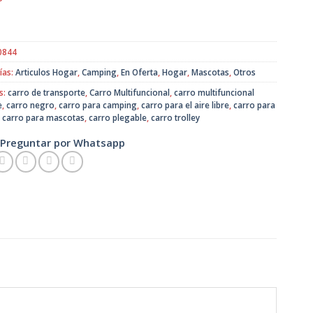
original
actual
era:
es:
$29.990.
$24.990.
0844
ías:
Articulos Hogar
,
Camping
,
En Oferta
,
Hogar
,
Mascotas
,
Otros
s:
carro de transporte
,
Carro Multifuncional
,
carro multifuncional
e
,
carro negro
,
carro para camping
,
carro para el aire libre
,
carro para
,
carro para mascotas
,
carro plegable
,
carro trolley
Preguntar por Whatsapp