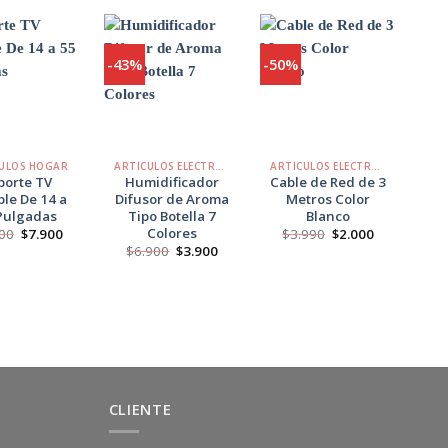
-43%
-50%
-50
Agregar
Agregar
Agregar
a
a
a
Favoritos
Favoritos
Favoritos
+
+
+
ULOS HOGAR
ARTÍCULOS ELECTRÓNICOS
ARTÍCULOS ELECTRÓNICOS
porte TV
Humidificador
Cable de Red de 3
Cab
le De 14 a
Difusor de Aroma
Metros Color
Pulgadas
Tipo Botella 7
Blanco
Colores
El
El
El
El
00
$
7.900
$
3.990
$
2.000
$
precio
precio
precio
precio
El
El
$
6.900
$
3.900
original
actual
original
actual
precio
precio
era:
es:
era:
es:
original
actual
$8.900.
$7.900.
$3.990.
$2.000.
era:
es:
$6.900.
$3.900.
CLIENTE