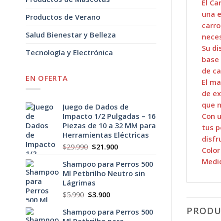
El Ca
una e
Productos de Verano
carro
Salud Bienestar y Belleza
neces
Su di
Tecnología y Electrónica
base 
de ca
EN OFERTA
El ma
de ex
que n
Juego de Dados de
Impacto 1/2 Pulgadas – 16
Con u
Piezas de 10 a 32 MM para
tus p
Herramientas Eléctricas
disfr
El
El
$
29.990
$
21.900
Color
precio
precio
Medid
Shampoo para Perros 500
original
actual
Ml Petbrilho Neutro sin
era:
es:
Lágrimas
$29.990.
$21.900.
El
El
$
5.990
$
3.900
precio
precio
PRODU
Shampoo para Perros 500
original
actual
Ml Petbrilho para