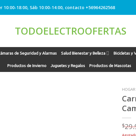
r 10:00-18:00, Sáb 10:00-14:00, contacto +56964262568
ámaras de Seguridad y Alarmas
Salud Bienestar y Belleza
Bicicletas y 
Productos de Invierno
Juguetes y Regalos
Productos de Mascotas
HOGAR
Car
Cam
Agregar
a
Favoritos
$
29.
Agotad