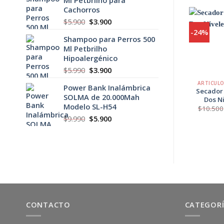
era:
es:
Cachorros
$5.990.
$3.900.
El
El
$
5.900
$
3.900
precio
precio
-24%
Shampoo para Perros 500
original
actual
Ml Petbrilho
era:
es:
Hipoalergénico
$5.900.
$3.900.
+
El
El
$
5.990
$
3.900
precio
precio
ARTICUL
Power Bank Inalámbrica
original
actual
Secador
SOLMA de 20.000Mah
era:
es:
Dos N
Modelo SL-H54
$5.990.
$3.900.
$
10.500
El
El
$
9.990
$
5.900
precio
precio
original
actual
era:
es:
$9.990.
$5.900.
CONTACTO
CATEGOR