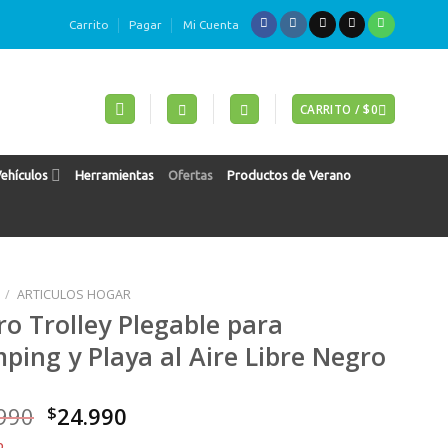
Carrito
Pagar
Mi Cuenta
CARRITO /
$
0
Vehículos
Herramientas
Ofertas
Productos de Verano
/
ARTICULOS HOGAR
ro Trolley Plegable para
ping y Playa al Aire Libre Negro
El
El
990
$
24.990
precio
precio
o