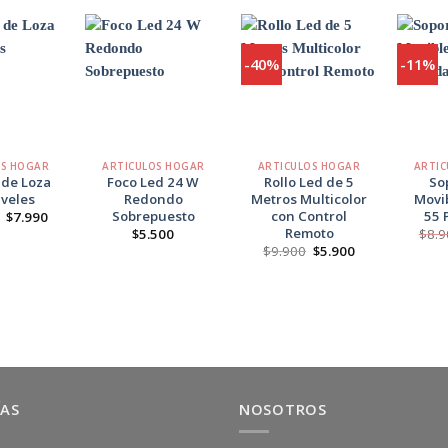
-40%
-11%
Agregar
Agregar
Agregar
a
a
a
Favoritos
Favoritos
Favoritos
+
+
+
OS HOGAR
ARTICULOS HOGAR
ARTICULOS HOGAR
ARTIC
 de Loza
Foco Led 24 W
Rollo Led de 5
So
iveles
Redondo
Metros Multicolor
Movib
Sobrepuesto
con Control
55 
El
El
$
7.990
precio
precio
Remoto
$
5.500
$
8.9
original
actual
El
El
$
9.900
$
5.900
era:
es:
precio
precio
$10.500.
$7.990.
original
actual
era:
es:
$9.900.
$5.900.
ÍAS
NOSOTROS