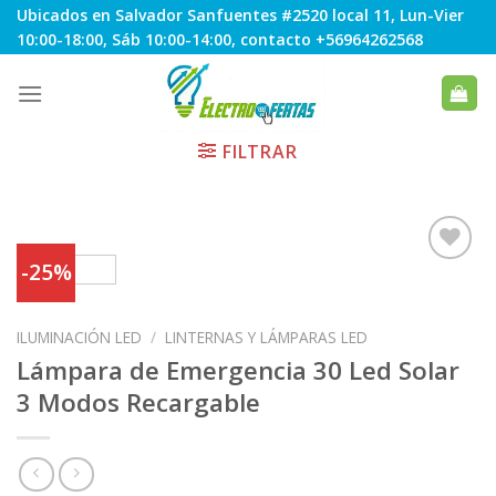
Skip
Ubicados en Salvador Sanfuentes #2520 local 11, Lun-Vier
to
10:00-18:00, Sáb 10:00-14:00, contacto +56964262568
content
FILTRAR
-25%
Agregar
ILUMINACIÓN LED
/
LINTERNAS Y LÁMPARAS LED
a
Favoritos
Lámpara de Emergencia 30 Led Solar
3 Modos Recargable