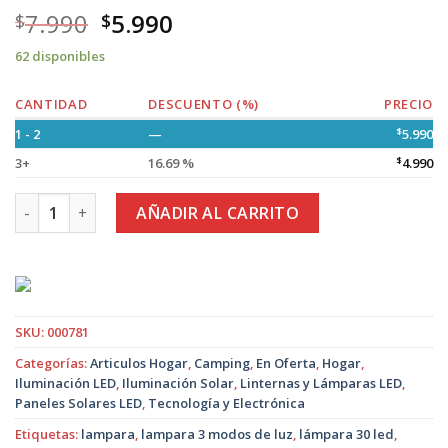
7.990
5.990
$
$
62 disponibles
CANTIDAD
DESCUENTO (%)
PRECIO
1 - 2
—
$
5.990
3+
16.69 %
$
4.990
Lámpara de Emergencia 30 Led Solar 3 Modos Recargable c
AÑADIR AL CARRITO
SKU:
000781
Categorías:
Articulos Hogar
,
Camping
,
En Oferta
,
Hogar
,
Iluminación LED
,
Iluminación Solar
,
Linternas y Lámparas LED
,
Paneles Solares LED
,
Tecnología y Electrónica
Etiquetas:
lampara
,
lampara 3 modos de luz
,
lámpara 30 led
,