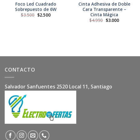
Foco Led Cuadrado
Cinta Adhesiva de Doble
Sobrepuesto de 6W
Cara Transparente –
Cinta Mágica
El
El
$
3.500
$
2.500
precio
precio
El
El
$
4.990
$
3.000
original
actual
precio
precio
era:
es:
original
actual
$3.500.
$2.500.
era:
es:
$4.990.
$3.000.
CONTACTO
Salvador Sanfuentes 2520 Local 11, Santiago