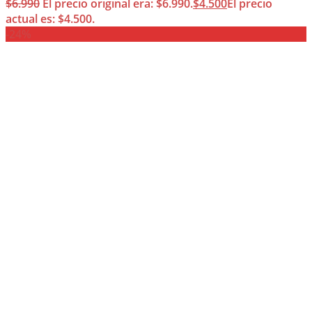
$
6.990
El precio original era: $6.990.
$
4.500
El precio
actual es: $4.500.
-24%