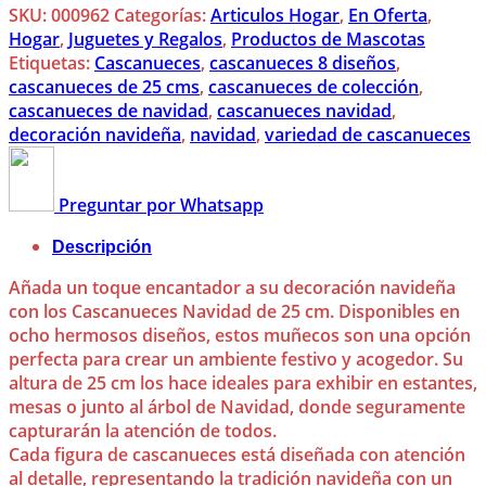
SKU:
000962
Categorías:
Articulos Hogar
,
En Oferta
,
Hogar
,
Juguetes y Regalos
,
Productos de Mascotas
Etiquetas:
Cascanueces
,
cascanueces 8 diseños
,
cascanueces de 25 cms
,
cascanueces de colección
,
cascanueces de navidad
,
cascanueces navidad
,
decoración navideña
,
navidad
,
variedad de cascanueces
Preguntar por Whatsapp
Descripción
Añada un toque encantador a su decoración navideña
con los Cascanueces Navidad de 25 cm. Disponibles en
ocho hermosos diseños, estos muñecos son una opción
perfecta para crear un ambiente festivo y acogedor. Su
altura de 25 cm los hace ideales para exhibir en estantes,
mesas o junto al árbol de Navidad, donde seguramente
capturarán la atención de todos.
Cada figura de cascanueces está diseñada con atención
al detalle, representando la tradición navideña con un