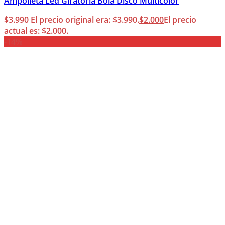
Ampolleta Led Giratoria Bola Disco Multicolor
$
3.990
El precio original era: $3.990.
$
2.000
El precio
actual es: $2.000.
-14%