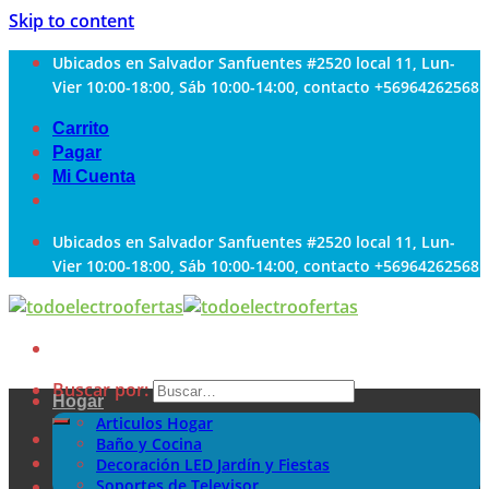
Skip to content
Ubicados en Salvador Sanfuentes #2520 local 11, Lun-
Vier 10:00-18:00, Sáb 10:00-14:00, contacto +56964262568
Carrito
Pagar
Mi Cuenta
Ubicados en Salvador Sanfuentes #2520 local 11, Lun-
Vier 10:00-18:00, Sáb 10:00-14:00, contacto +56964262568
Buscar por:
Hogar
Articulos Hogar
Baño y Cocina
Decoración LED Jardín y Fiestas
Soportes de Televisor