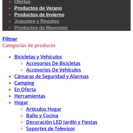
Ofertas
Productos de Verano
Productos de Invierno
Juguetes y Regalos
Productos de Mascotas
Filtrar
Categorías de producto
Bicicletas y Vehículos
Accesorios De Bicicletas
Accesorios De Vehículos
Cámaras de Seguridad y Alarmas
Camping
En Oferta
Herramientas
Hogar
Articulos Hogar
Baño y Cocina
Decoración LED Jardín y Fiestas
Soportes de Televisor