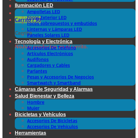
Iluminación LED
Ampolletas LED
Focos Exterior LED
Carrito /
$
0
Focos sobrepuestos y embutidos
Linternas y Lámparas LED
Carrito
Paneles Solares LED
Tecnología y Electrónica
No hay productos en el carrito.
Accesorios De Teléfono
Artículos Electrónicos
Audífonos
Cargadores y Cables
Parlantes
Pesas y Accesorios De Negocios
Smartwatch y Smartband
Cámaras de Seguridad y Alarmas
Salud Bienestar y Belleza
Hombre
Mujer
Bicicletas y Vehículos
Accesorios De Bicicletas
Accesorios De Vehículos
Herramientas