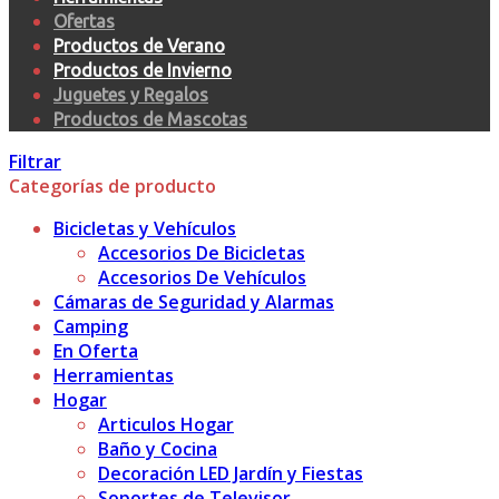
Ofertas
Productos de Verano
Productos de Invierno
Juguetes y Regalos
Productos de Mascotas
Filtrar
Categorías de producto
Bicicletas y Vehículos
Accesorios De Bicicletas
Accesorios De Vehículos
Cámaras de Seguridad y Alarmas
Camping
En Oferta
Herramientas
Hogar
Articulos Hogar
Baño y Cocina
Decoración LED Jardín y Fiestas
Soportes de Televisor