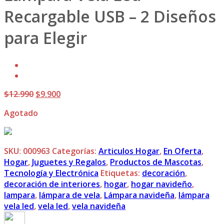
Recargable USB – 2 Diseños
para Elegir
El
El
$
12.990
$
9.900
precio
precio
Agotado
original
actual
era:
es:
$12.990.
$9.900.
SKU:
000963
Categorías:
Articulos Hogar
,
En Oferta
,
Hogar
,
Juguetes y Regalos
,
Productos de Mascotas
,
Tecnología y Electrónica
Etiquetas:
decoración
,
decoración de interiores
,
hogar
,
hogar navideño
,
lampara
,
lámpara de vela
,
Lámpara navideña
,
lámpara
vela led
,
vela led
,
vela navideña