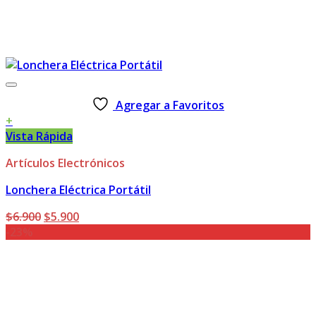
Agregar a Favoritos
+
Vista Rápida
Artículos Electrónicos
Lonchera Eléctrica Portátil
El
El
$
6.900
$
5.900
precio
precio
-23%
original
actual
era:
es:
$6.900.
$5.900.