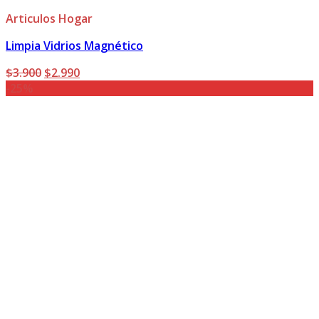
Articulos Hogar
Limpia Vidrios Magnético
El
El
$
3.900
$
2.990
precio
precio
-25%
original
actual
era:
es:
$3.900.
$2.990.