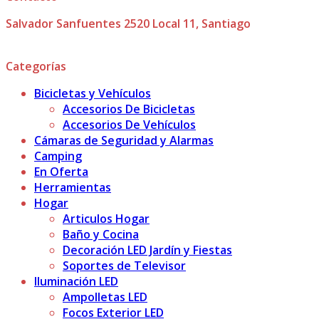
original
actual
Salvador Sanfuentes 2520 Local 11, Santiago
era:
es:
$4.500.
$3.500.
Categorías
Bicicletas y Vehículos
Accesorios De Bicicletas
Accesorios De Vehículos
Cámaras de Seguridad y Alarmas
Camping
En Oferta
Herramientas
Hogar
Articulos Hogar
Baño y Cocina
Decoración LED Jardín y Fiestas
Soportes de Televisor
Iluminación LED
Ampolletas LED
Focos Exterior LED