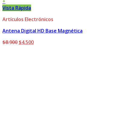
+
Vista Rápida
Artículos Electrónicos
Antena Digital HD Base Magnética
El
El
$
8.900
$
4.500
precio
precio
original
actual
era:
es:
$8.900.
$4.500.