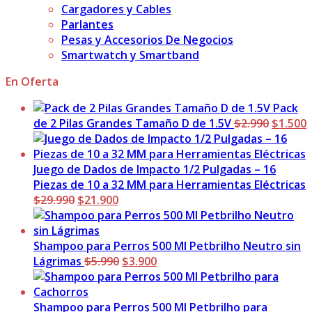
Cargadores y Cables
Parlantes
Pesas y Accesorios De Negocios
Smartwatch y Smartband
En Oferta
Pack
El
E
de 2 Pilas Grandes Tamaño D de 1.5V
$
2.990
$
1.500
precio
p
original
a
era:
e
Juego de Dados de Impacto 1/2 Pulgadas – 16
$2.990.
$
Piezas de 10 a 32 MM para Herramientas Eléctricas
El
El
$
29.990
$
21.900
precio
precio
original
actual
era:
es:
Shampoo para Perros 500 Ml Petbrilho Neutro sin
$29.990.
$21.900.
El
El
Lágrimas
$
5.990
$
3.900
precio
precio
original
actual
era:
es:
Shampoo para Perros 500 Ml Petbrilho para