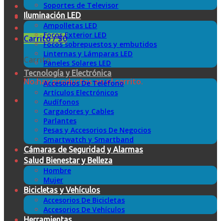
Soportes de Televisor
Iluminación LED
Ampolletas LED
Focos Exterior LED
Carrito /
$
0
Focos sobrepuestos y embutidos
Linternas y Lámparas LED
Carrito
Paneles Solares LED
Tecnología y Electrónica
No hay productos en el carrito.
Accesorios De Teléfono
Artículos Electrónicos
Audífonos
Cargadores y Cables
Parlantes
Pesas y Accesorios De Negocios
Smartwatch y Smartband
Cámaras de Seguridad y Alarmas
Salud Bienestar y Belleza
Hombre
Mujer
Bicicletas y Vehículos
Accesorios De Bicicletas
Accesorios De Vehículos
Herramientas