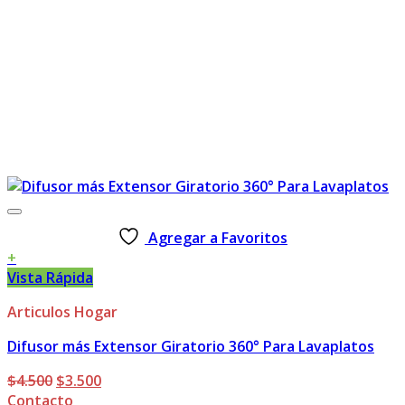
Agregar a Favoritos
+
Vista Rápida
Articulos Hogar
Difusor más Extensor Giratorio 360° Para Lavaplatos
El
El
$
4.500
$
3.500
precio
precio
Contacto