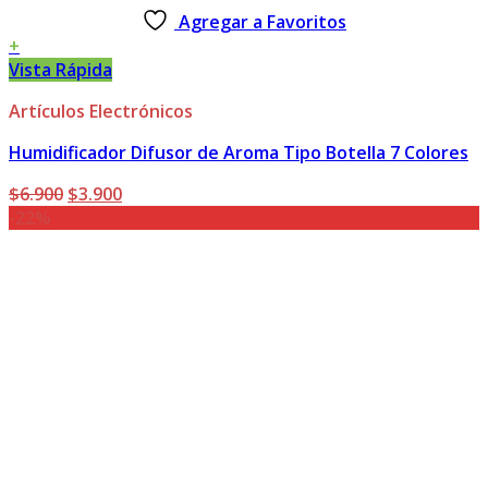
Agregar a Favoritos
+
Vista Rápida
Artículos Electrónicos
Humidificador Difusor de Aroma Tipo Botella 7 Colores
El
El
$
6.900
$
3.900
precio
precio
-22%
original
actual
era:
es:
$6.900.
$3.900.