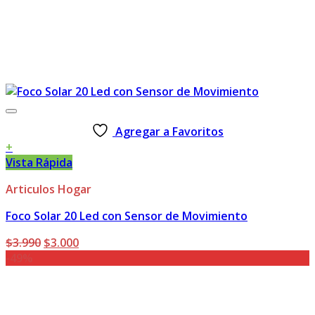
Agregar a Favoritos
+
Vista Rápida
Articulos Hogar
Foco Solar 20 Led con Sensor de Movimiento
El
El
$
3.990
$
3.000
precio
precio
-49%
original
actual
era:
es:
$3.990.
$3.000.