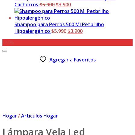
$5.990.
El
$3.900.
El
Cachorros
$
5.900
$
3.900
precio
precio
original
actual
era:
es:
Shampoo para Perros 500 Ml Petbrilho
$5.900.
El
$3.900.
El
Hipoalergénico
$
5.990
$
3.900
precio
precio
-24%
original
actual
era:
es:
$5.990.
$3.900.
Agregar a Favoritos
Hogar
/
Articulos Hogar
Lámpara Vela Led