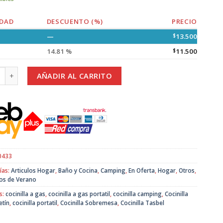
DAD
DESCUENTO (%)
PRECIO
—
$
13.500
14.81 %
$
11.500
lla de Camping Portátil a Gas con Maleta Sobremesa cantidad
AÑADIR AL CARRITO
0433
ías:
Articulos Hogar
,
Baño y Cocina
,
Camping
,
En Oferta
,
Hogar
,
Otros
,
os de Verano
s:
cocinilla a gas
,
cocinilla a gas portatil
,
cocinilla camping
,
Cocinilla
etín
,
cocinilla portatil
,
Cocinilla Sobremesa
,
Cocinilla Tasbel