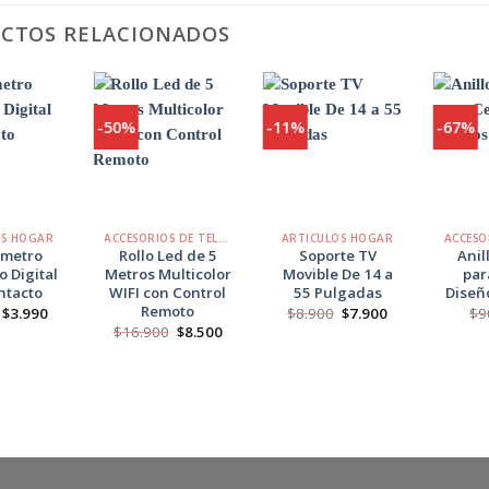
CTOS RELACIONADOS
-50%
-11%
-67%
Agregar
Agregar
Agregar
a
a
a
Favoritos
Favoritos
Favoritos
+
+
+
OS HOGAR
ACCESORIOS DE TELÉFONO
ARTICULOS HOGAR
metro
Rollo Led de 5
Soporte TV
Anil
o Digital
Metros Multicolor
Movible De 14 a
par
ntacto
WIFI con Control
55 Pulgadas
Diseñ
Remoto
El
El
El
El
$
3.990
$
8.900
$
7.900
$
9
precio
precio
precio
precio
El
El
$
16.900
$
8.500
original
actual
original
actual
precio
precio
era:
es:
era:
es:
original
actual
$7.990.
$3.990.
$8.900.
$7.900.
era:
es:
$16.900.
$8.500.