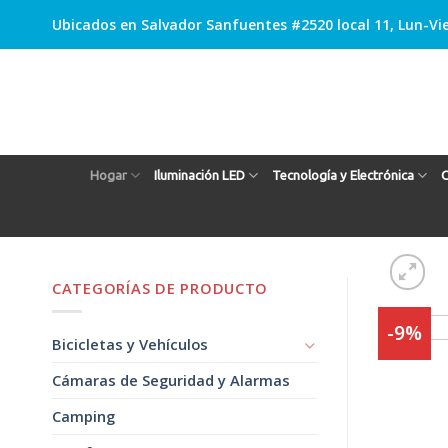
Skip
Ubicados en Salvador Sanfuentes #2520 local 11, Lun-Vie
to
content
Hogar
Iluminación LED
Tecnología y Electrónica
C
CATEGORÍAS DE PRODUCTO
-9%
Bicicletas y Vehículos
Cámaras de Seguridad y Alarmas
Camping