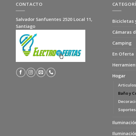
CONTACTO
CATEGOR
Salvador Sanfuentes 2520 Local 11,
Bicicletas 
Santiago
Cámaras d
Camping
En Oferta
Herramien
Hogar
Articulo
Baño y C
Decoració
Soportes
Iluminació
Iluminació