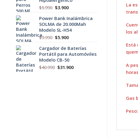
$5.900.
$3.900.
La es
El
El
$
5.990
$
3.900
trans
precio
precio
Power Bank Inalámbrica
original
actual
SOLMA de 20.000Mah
era:
es:
Cuent
Modelo SL-H54
$5.990.
$3.900.
los a
El
El
$
9.990
$
5.900
precio
precio
Está 
Cargador de Baterías
original
actual
quem
Portátil para Automóviles
era:
es:
Modelo CB-50
$9.990.
$5.900.
A pes
El
El
$
40.990
$
31.900
hora
precio
precio
original
actual
era:
es:
Tama
$40.990.
$31.900.
Gas 
Peso