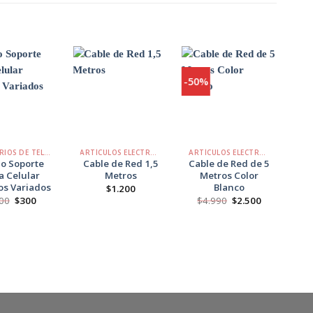
-50%
-40
Agregar
Agregar
Agregar
a
a
a
Favoritos
Favoritos
Favoritos
+
+
+
ACCESORIOS DE TELÉFONO
ARTÍCULOS ELECTRÓNICOS
ARTÍCULOS ELECTRÓNICOS
AR
lo Soporte
Cable de Red 1,5
Cable de Red de 5
C
a Celular
Metros
Metros Color
d
os Variados
Blanco
Tr
$
1.200
C
El
El
El
El
00
$
300
$
4.990
$
2.500
precio
precio
precio
precio
$
original
actual
original
actual
era:
es:
era:
es:
$900.
$300.
$4.990.
$2.500.