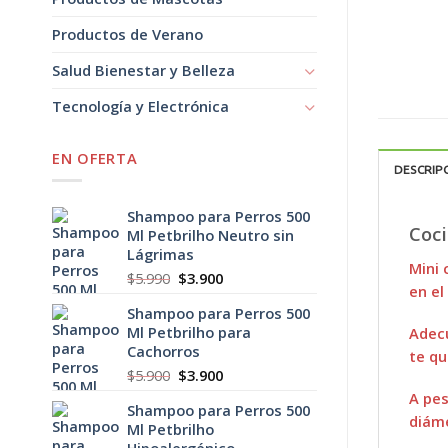
Productos de Verano
Salud Bienestar y Belleza
Tecnología y Electrónica
EN OFERTA
DESCRIP
Shampoo para Perros 500
Coci
Ml Petbrilho Neutro sin
Lágrimas
Mini 
El
El
$
5.990
$
3.900
en el
precio
precio
Shampoo para Perros 500
original
actual
Ml Petbrilho para
Adecu
era:
es:
Cachorros
$5.990.
$3.900.
te qu
El
El
$
5.900
$
3.900
precio
precio
A pes
Shampoo para Perros 500
original
actual
diáme
Ml Petbrilho
era:
es:
Hipoalergénico