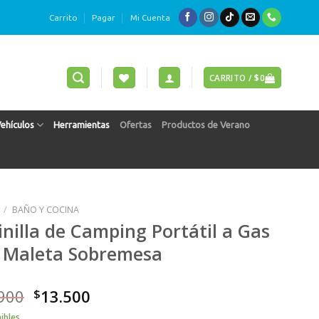
Carrito
Pagar
Mi Cuenta
CARRITO /
$
0
Vehículos
Herramientas
Ofertas
Productos de Verano
/
BAÑO Y COCINA
inilla de Camping Portátil a Gas
 Maleta Sobremesa
900
$
13.500
ibles