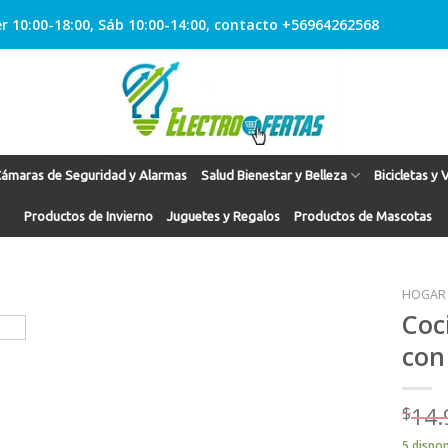
r 10:00-18:00, Sáb 10:00-14:00, contacto +56964262568
ámaras de Seguridad y Alarmas
Salud Bienestar y Belleza
Bicicletas y 
Productos de Invierno
Juguetes y Regalos
Productos de Mascotas
HOGAR
Coc
con
Agregar
a
Favoritos
$
14.
5 dispon