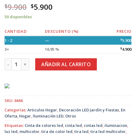
9.900
5.900
$
$
50 disponibles
CANTIDAD
DESCUENTO (%)
PRECIO
1 - 2
—
$
5.900
3+
16.95 %
$
4.900
Rollo Led de 5 Metros Multicolor con Control Remoto cantid
AÑADIR AL CARRITO
SKU:
6666
Categorías:
Articulos Hogar
,
Decoración LED Jardín y Fiestas
,
En
Oferta
,
Hogar
,
Iluminación LED
,
Otros
Etiquetas:
Cinta de colores led
,
cinta led
,
cintas led
,
iluminacion
,
luz led
,
multicolor
,
tira de color led
,
tira led
,
tira led multicolor
,