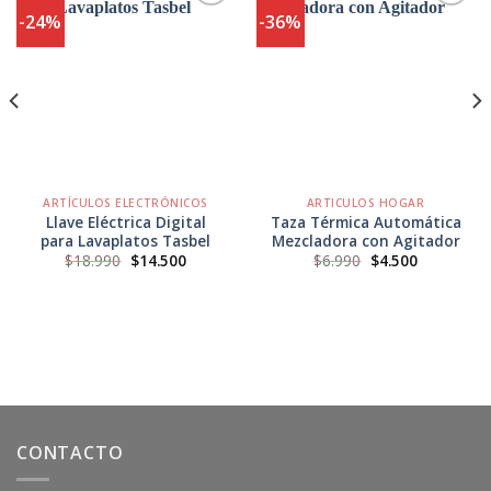
-24%
-36%
Agregar
Agregar
a
a
Favoritos
Favoritos
ARTÍCULOS ELECTRÓNICOS
ARTICULOS HOGAR
Llave Eléctrica Digital
Taza Térmica Automática
para Lavaplatos Tasbel
Mezcladora con Agitador
El
El
El
El
$
18.990
$
14.500
$
6.990
$
4.500
precio
precio
precio
precio
original
actual
original
actual
era:
es:
era:
es:
$18.990.
$14.500.
$6.990.
$4.500.
CONTACTO