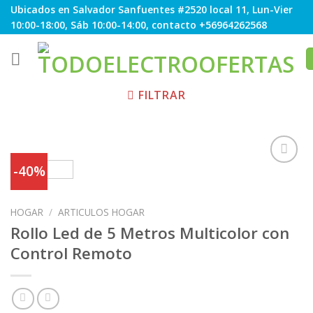
Skip
Ubicados en Salvador Sanfuentes #2520 local 11, Lun-Vier
to
10:00-18:00, Sáb 10:00-14:00, contacto +56964262568
content
FILTRAR
-40%
Agregar
HOGAR
/
ARTICULOS HOGAR
a
Favoritos
Rollo Led de 5 Metros Multicolor con
Control Remoto