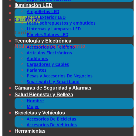
Iluminación LED
Ampolletas LED
Focos Exterior LED
Carrito /
$
0
Focos sobrepuestos y embutidos
Linternas y Lámparas LED
Carrito
Paneles Solares LED
Tecnología y Electrónica
No hay productos en el carrito.
Accesorios De Teléfono
Artículos Electrónicos
Audífonos
Cargadores y Cables
Parlantes
Pesas y Accesorios De Negocios
Smartwatch y Smartband
Cámaras de Seguridad y Alarmas
Salud Bienestar y Belleza
Hombre
Mujer
Bicicletas y Vehículos
Accesorios De Bicicletas
Accesorios De Vehículos
Herramientas