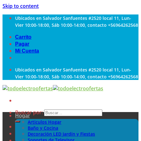
Skip to content
Ubicados en Salvador Sanfuentes #2520 local 11, Lun-
Vier 10:00-18:00, Sáb 10:00-14:00, contacto +56964262568
Carrito
Pagar
Mi Cuenta
Ubicados en Salvador Sanfuentes #2520 local 11, Lun-
Vier 10:00-18:00, Sáb 10:00-14:00, contacto +56964262568
Buscar por:
Hogar
Articulos Hogar
Baño y Cocina
Decoración LED Jardín y Fiestas
Soportes de Televisor