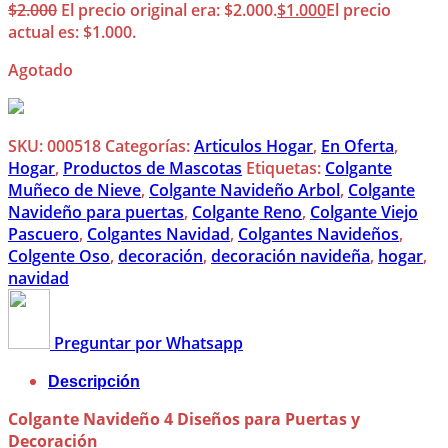
$
2.000
El precio original era: $2.000.
$
1.000
El precio
actual es: $1.000.
Agotado
SKU:
000518
Categorías:
Articulos Hogar
,
En Oferta
,
Hogar
,
Productos de Mascotas
Etiquetas:
Colgante
Muñeco de Nieve
,
Colgante Navideño Arbol
,
Colgante
Navideño para puertas
,
Colgante Reno
,
Colgante Viejo
Pascuero
,
Colgantes Navidad
,
Colgantes Navideños
,
Colgente Oso
,
decoración
,
decoración navideña
,
hogar
,
navidad
Preguntar por Whatsapp
Descripción
Colgante Navideño 4 Diseños para Puertas y
Decoración