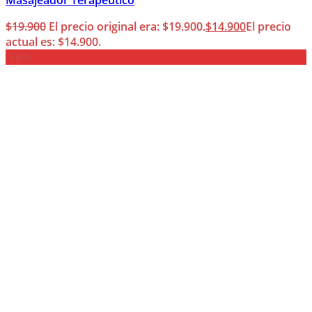
Masajeador Terapéutico
$
19.900
El precio original era: $19.900.
$
14.900
El precio
actual es: $14.900.
-36%