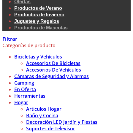
Ofertas
Productos de Verano
Productos de Invierno
Juguetes y Regalos
Productos de Mascotas
Filtrar
Categorías de producto
Bicicletas y Vehículos
Accesorios De Bicicletas
Accesorios De Vehículos
Cámaras de Seguridad y Alarmas
Camping
En Oferta
Herramientas
Hogar
Articulos Hogar
Baño y Cocina
Decoración LED Jardín y Fiestas
Soportes de Televisor