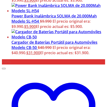
$5.990.
$
3.900
El precio actual es: $3.900.
Power Bank Inalámbrica SOLMA de 20.000Mah
Modelo SL-H54
$
9.990
El precio original era:
$9.990.
$
5.900
El precio actual es: $5.900.
Cargador de Baterías Portátil para Automóviles
Modelo CB-50
$
40.990
El precio original era:
$40.990.
$
31.900
El precio actual es: $31.900.
-50%