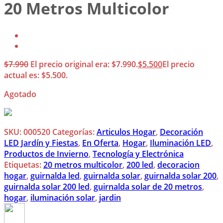
20 Metros Multicolor
$
7.990
El precio original era: $7.990.
$
5.500
El precio
actual es: $5.500.
Agotado
SKU:
000520
Categorías:
Articulos Hogar
,
Decoración
LED Jardín y Fiestas
,
En Oferta
,
Hogar
,
Iluminación LED
,
Productos de Invierno
,
Tecnología y Electrónica
Etiquetas:
20 metros multicolor
,
200 led
,
decoracion
hogar
,
guirnalda led
,
guirnalda solar
,
guirnalda solar 200
,
guirnalda solar 200 led
,
guirnalda solar de 20 metros
,
hogar
,
iluminación solar
,
jardin