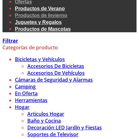
Ofertas
Productos de Verano
Productos de Invierno
Juguetes y Regalos
Productos de Mascotas
Filtrar
Categorías de producto
Bicicletas y Vehículos
Accesorios De Bicicletas
Accesorios De Vehículos
Cámaras de Seguridad y Alarmas
Camping
En Oferta
Herramientas
Hogar
Articulos Hogar
Baño y Cocina
Decoración LED Jardín y Fiestas
Soportes de Televisor