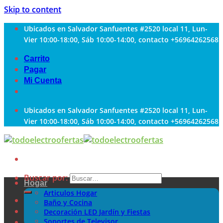
Skip to content
Ubicados en Salvador Sanfuentes #2520 local 11, Lun-
Vier 10:00-18:00, Sáb 10:00-14:00, contacto +56964262568
Carrito
Pagar
Mi Cuenta
Ubicados en Salvador Sanfuentes #2520 local 11, Lun-
Vier 10:00-18:00, Sáb 10:00-14:00, contacto +56964262568
Buscar por:
Hogar
Articulos Hogar
Baño y Cocina
Decoración LED Jardín y Fiestas
Soportes de Televisor