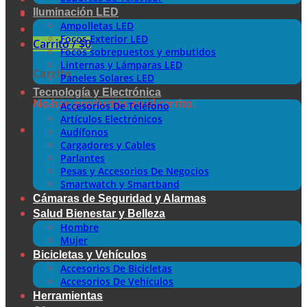
Iluminación LED
Ampolletas LED
Focos Exterior LED
Carrito /
$
0
Focos sobrepuestos y embutidos
Linternas y Lámparas LED
Carrito
Paneles Solares LED
Tecnología y Electrónica
No hay productos en el carrito.
Accesorios De Teléfono
Artículos Electrónicos
Audífonos
Cargadores y Cables
Parlantes
Pesas y Accesorios De Negocios
Smartwatch y Smartband
Cámaras de Seguridad y Alarmas
Salud Bienestar y Belleza
Hombre
Mujer
Bicicletas y Vehículos
Accesorios De Bicicletas
Accesorios De Vehículos
Herramientas