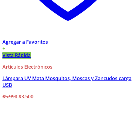
Agregar a Favoritos
+
Vista Rápida
Artículos Electrónicos
Lámpara UV Mata Mosquitos, Moscas y Zancudos carga
USB
El
El
$
5.990
$
3.500
precio
precio
original
actual
era:
es:
$5.990.
$3.500.