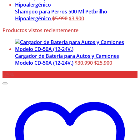
original
actual
era:
es:
Shampoo para Perros 500 Ml Petbrilho
$5.900.
El
$3.900.
El
Hipoalergénico
$
5.990
$
3.900
precio
precio
Productos vistos recientemente
original
actual
era:
es:
$5.990.
$3.900.
Cargador de Batería para Autos y Camiones
El
El
Modelo CD-50A (12-24V.)
$
30.990
$
25.900
precio
precio
-25%
original
actual
era:
es:
$30.990.
$25.900.