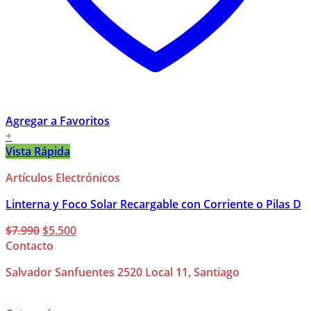
Agregar a Favoritos
+
Vista Rápida
Artículos Electrónicos
Linterna y Foco Solar Recargable con Corriente o Pilas D
El
El
$
7.990
$
5.500
precio
precio
Contacto
original
actual
Salvador Sanfuentes 2520 Local 11, Santiago
era:
es:
$7.990.
$5.500.