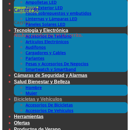
Ampolletas LED
Focos Exterior LED
Carrito /
$
0
Focos sobrepuestos y embutidos
Linternas y Lámparas LED
Carrito
Paneles Solares LED
Tecnología y Electrónica
No hay productos en el carrito.
Accesorios De Teléfono
Artículos Electrónicos
Audífonos
Cargadores y Cables
Parlantes
Pesas y Accesorios De Negocios
Smartwatch y Smartband
Cámaras de Seguridad y Alarmas
Salud Bienestar y Belleza
Hombre
Mujer
Bicicletas y Vehículos
Accesorios De Bicicletas
Accesorios De Vehículos
Herramientas
Ofertas
Productos de Verano