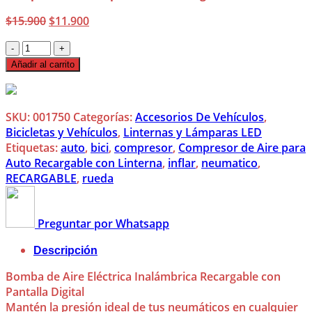
El
El
$
15.900
$
11.900
precio
precio
Compresor
original
actual
de
era:
es:
Añadir al carrito
Aire
$15.900.
$11.900.
para
Auto
SKU:
001750
Categorías:
Accesorios De Vehículos
,
Recargable
Bicicletas y Vehículos
,
Linternas y Lámparas LED
con
Etiquetas:
auto
,
bici
,
compresor
,
Compresor de Aire para
Linterna
Auto Recargable con Linterna
,
inflar
,
neumatico
,
cantidad
RECARGABLE
,
rueda
Preguntar por Whatsapp
Descripción
Bomba de Aire Eléctrica Inalámbrica Recargable con
Pantalla Digital
Mantén la presión ideal de tus neumáticos en cualquier