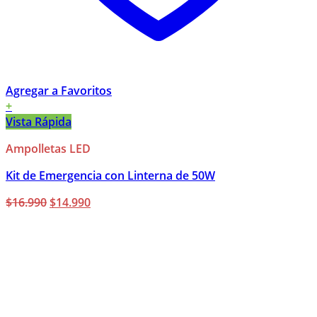
Agregar a Favoritos
+
Vista Rápida
Ampolletas LED
Kit de Emergencia con Linterna de 50W
El
El
$
16.990
$
14.990
precio
precio
original
actual
era:
es:
$16.990.
$14.990.