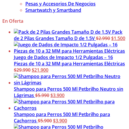
Pesas y Accesorios De Negocios
Smartwatch y Smartband
En Oferta
Pack
El
El
de 2 Pilas Grandes Tamaño D de 1.5V
$
2.990
$
1.500
precio
p
original
a
era:
es
Juego de Dados de Impacto 1/2 Pulgadas – 16
$2.990.
$
Piezas de 10 a 32 MM para Herramientas Eléctricas
El
El
$
29.990
$
21.900
precio
precio
original
actual
era:
es:
Shampoo para Perros 500 Ml Petbrilho Neutro sin
$29.990.
$21.900.
El
El
Lágrimas
$
5.990
$
3.900
precio
precio
original
actual
era:
es:
Shampoo para Perros 500 Ml Petbrilho para
$5.990.
El
$3.900.
El
Cachorros
$
5.900
$
3.900
precio
precio