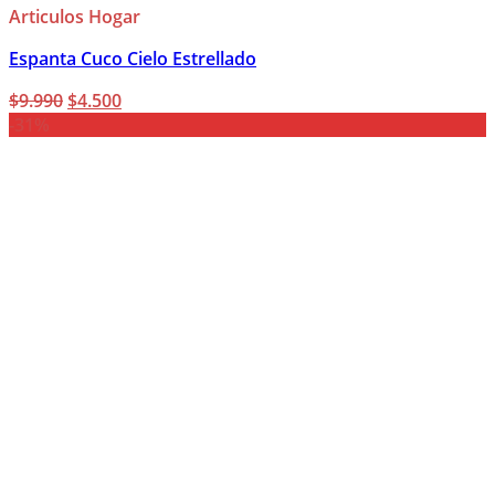
Articulos Hogar
Espanta Cuco Cielo Estrellado
El
El
$
9.990
$
4.500
precio
precio
-31%
original
actual
era:
es:
$9.990.
$4.500.