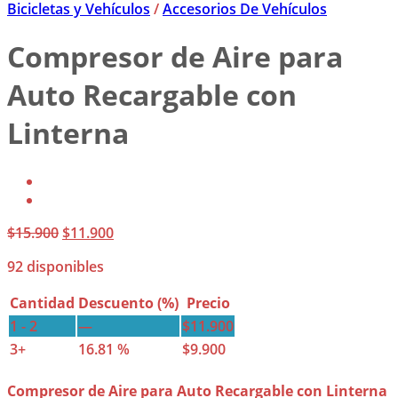
Bicicletas y Vehículos
/
Accesorios De Vehículos
Compresor de Aire para
Auto Recargable con
Linterna
El
El
$
15.900
$
11.900
precio
precio
92 disponibles
original
actual
era:
es:
Cantidad
Descuento (%)
Precio
$15.900.
$11.900.
1 - 2
—
$
11.900
3+
16.81 %
$
9.900
Compresor de Aire para Auto Recargable con Linterna