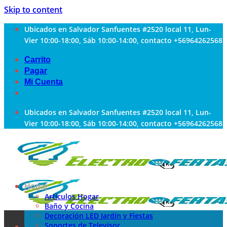
Skip to content
Ubicados en Salvador Sanfuentes #2520 local 11, Lun-
Vier 10:00-18:00, Sáb 10:00-14:00, contacto +56964262568
Carrito
Pagar
Mi Cuenta
Ubicados en Salvador Sanfuentes #2520 local 11, Lun-
Vier 10:00-18:00, Sáb 10:00-14:00, contacto +56964262568
Hogar
Articulos Hogar
Baño y Cocina
Decoración LED Jardín y Fiestas
Soportes de Televisor