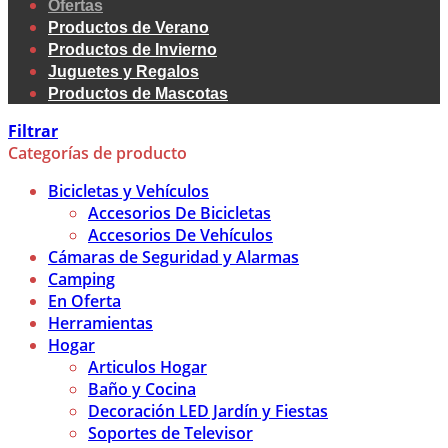
Ofertas
Productos de Verano
Productos de Invierno
Juguetes y Regalos
Productos de Mascotas
Filtrar
Categorías de producto
Bicicletas y Vehículos
Accesorios De Bicicletas
Accesorios De Vehículos
Cámaras de Seguridad y Alarmas
Camping
En Oferta
Herramientas
Hogar
Articulos Hogar
Baño y Cocina
Decoración LED Jardín y Fiestas
Soportes de Televisor