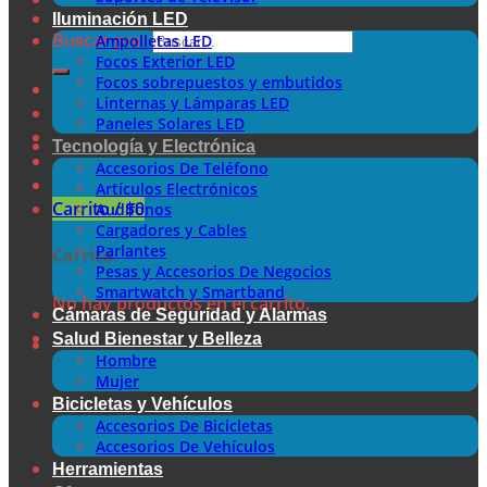
Iluminación LED
Buscar por:
Ampolletas LED
Focos Exterior LED
Focos sobrepuestos y embutidos
Linternas y Lámparas LED
Paneles Solares LED
Tecnología y Electrónica
Accesorios De Teléfono
Artículos Electrónicos
Carrito /
$
0
Audífonos
Cargadores y Cables
Parlantes
Carrito
Pesas y Accesorios De Negocios
Smartwatch y Smartband
No hay productos en el carrito.
Cámaras de Seguridad y Alarmas
Salud Bienestar y Belleza
Hombre
Mujer
Bicicletas y Vehículos
Accesorios De Bicicletas
Accesorios De Vehículos
Herramientas