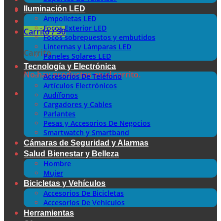
Iluminación LED
Ampolletas LED
Focos Exterior LED
Carrito /
$
0
Focos sobrepuestos y embutidos
Linternas y Lámparas LED
Carrito
Paneles Solares LED
Tecnología y Electrónica
No hay productos en el carrito.
Accesorios De Teléfono
Artículos Electrónicos
Audífonos
Cargadores y Cables
Parlantes
Pesas y Accesorios De Negocios
Smartwatch y Smartband
Cámaras de Seguridad y Alarmas
Salud Bienestar y Belleza
Hombre
Mujer
Bicicletas y Vehículos
Accesorios De Bicicletas
Accesorios De Vehículos
Herramientas