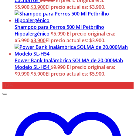
Cachorros
$
5.900
El precio original era:
$5.900.
$
3.900
El precio actual es: $3.900.
Shampoo para Perros 500 Ml Petbrilho
Hipoalergénico
$
5.990
El precio original era:
$5.990.
$
3.900
El precio actual es: $3.900.
Power Bank Inalámbrica SOLMA de 20.000Mah
Modelo SL-H54
$
9.990
El precio original era:
$9.990.
$
5.900
El precio actual es: $5.900.
-12%