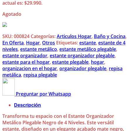
actual es: $29.990.
Agotado
SKU:
000824
Categorías:
Articulos Hogar
,
Baño y Cocina
,
En Oferta
,
Hogar
,
Otros
Etiquetas:
estante
,
estante de 4
niveles
,
estante metálico
,
estante metálico plegable
,
estante organizador
,
estante organizador plegable
,
estante para el hogar
,
estante plegable
,
hogar
,
organizacion en el hogar
,
organizador plegable
,
repisa
metálica
,
repisa plegable
Preguntar por Whatsapp
Descripción
Transforma tu espacio con el Estante Organizador
Metálico Plegable Negro de 4 Niveles. Este versátil
estante, diseñado en un elegante acabado mate negro,