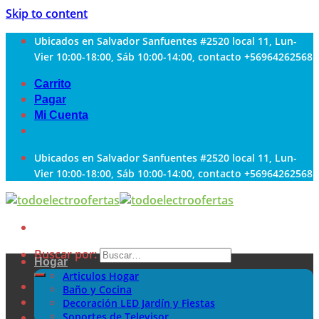
Skip to content
Ubicados en Salvador Sanfuentes #2520 local 11, Lun-
Vier 10:00-18:00, Sáb 10:00-14:00, contacto +56964262568
Carrito
Pagar
Mi Cuenta
Ubicados en Salvador Sanfuentes #2520 local 11, Lun-
Vier 10:00-18:00, Sáb 10:00-14:00, contacto +56964262568
Buscar por:
Hogar
Articulos Hogar
Baño y Cocina
Decoración LED Jardín y Fiestas
Soportes de Televisor