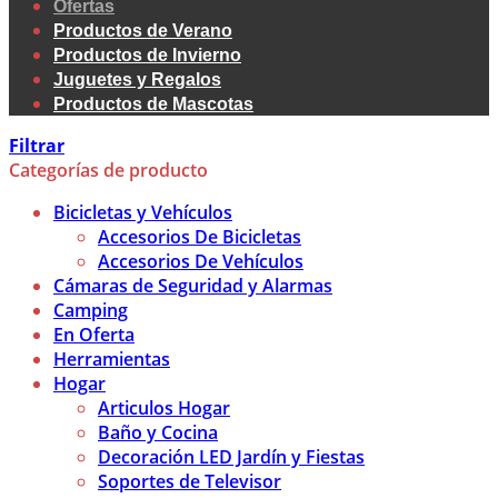
Ofertas
Productos de Verano
Productos de Invierno
Juguetes y Regalos
Productos de Mascotas
Filtrar
Categorías de producto
Bicicletas y Vehículos
Accesorios De Bicicletas
Accesorios De Vehículos
Cámaras de Seguridad y Alarmas
Camping
En Oferta
Herramientas
Hogar
Articulos Hogar
Baño y Cocina
Decoración LED Jardín y Fiestas
Soportes de Televisor