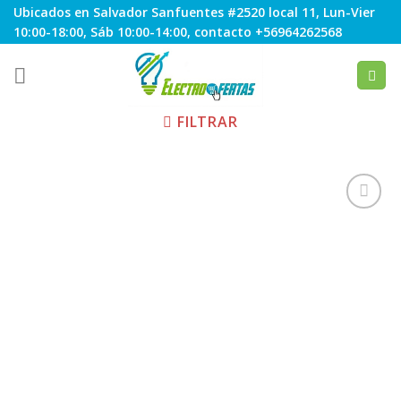
Skip
Ubicados en Salvador Sanfuentes #2520 local 11, Lun-Vier
to
10:00-18:00, Sáb 10:00-14:00, contacto +56964262568
content
FILTRAR
Agregar
a
Favoritos