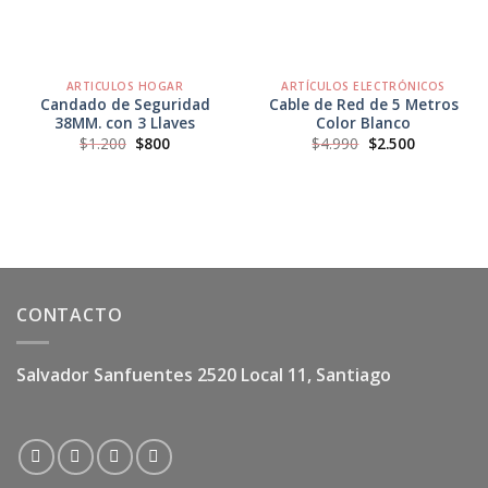
ARTICULOS HOGAR
ARTÍCULOS ELECTRÓNICOS
Candado de Seguridad
Cable de Red de 5 Metros
38MM. con 3 Llaves
Color Blanco
El
El
El
El
$
1.200
$
800
$
4.990
$
2.500
precio
precio
precio
precio
original
actual
original
actual
era:
es:
era:
es:
$1.200.
$800.
$4.990.
$2.500.
CONTACTO
Salvador Sanfuentes 2520 Local 11, Santiago