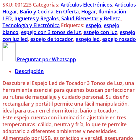
SKU:
001223
Categorías:
Artículos Electrónicos
,
Articulos
Hogar
,
Baño y Cocina
,
En Oferta
,
Hogar
,
Iluminación
LED
,
Juguetes y Regalos
,
Salud Bienestar y Belleza
,
Tecnología y Electrónica
Etiquetas:
espejo
,
espejo
blanco
,
espejo con 3 tonos de luz
,
espejo con luz
,
espejo
con luz led
,
espejo de tocador
,
espejo led
,
espejo rosado
Preguntar por Whatsapp
Descripción
Descubre el Espejo Led de Tocador 3 Tonos de Luz, una
herramienta esencial para quienes buscan perfeccionar
su rutina de maquillaje y cuidado personal. Su diseño
rectangular y portátil permite una fácil manipulación,
ideal para usar en el dormitorio, baño o tocador.
Este espejo cuenta con iluminación ajustable en tres
temperaturas: cálida, neutra y fría, lo que te permite
adaptarlo a diferentes ambientes y necesidades.
Alimentado por USB, es práctico y versátil, asegurando