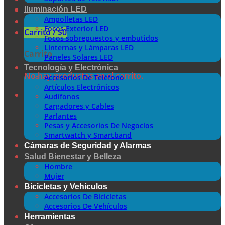
Iluminación LED
Ampolletas LED
Focos Exterior LED
Carrito /
$
0
Focos sobrepuestos y embutidos
Linternas y Lámparas LED
Carrito
Paneles Solares LED
Tecnología y Electrónica
No hay productos en el carrito.
Accesorios De Teléfono
Artículos Electrónicos
Audífonos
Cargadores y Cables
Parlantes
Pesas y Accesorios De Negocios
Smartwatch y Smartband
Cámaras de Seguridad y Alarmas
Salud Bienestar y Belleza
Hombre
Mujer
Bicicletas y Vehículos
Accesorios De Bicicletas
Accesorios De Vehículos
Herramientas