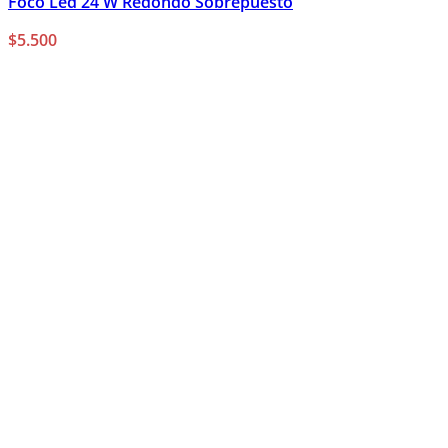
Foco Led 24 W Redondo Sobrepuesto
$
5.500