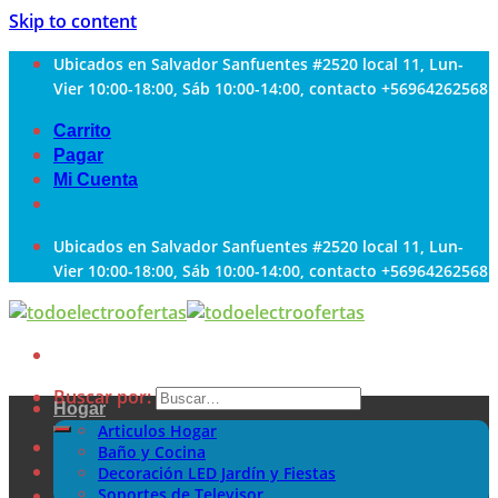
Skip to content
Ubicados en Salvador Sanfuentes #2520 local 11, Lun-
Vier 10:00-18:00, Sáb 10:00-14:00, contacto +56964262568
Carrito
Pagar
Mi Cuenta
Ubicados en Salvador Sanfuentes #2520 local 11, Lun-
Vier 10:00-18:00, Sáb 10:00-14:00, contacto +56964262568
Buscar por:
Hogar
Articulos Hogar
Baño y Cocina
Decoración LED Jardín y Fiestas
Soportes de Televisor