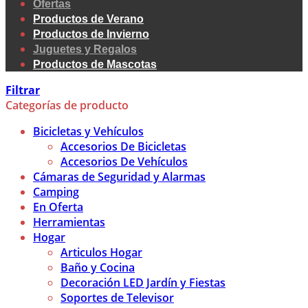
Ofertas
Productos de Verano
Productos de Invierno
Juguetes y Regalos
Productos de Mascotas
Filtrar
Categorías de producto
Bicicletas y Vehículos
Accesorios De Bicicletas
Accesorios De Vehículos
Cámaras de Seguridad y Alarmas
Camping
En Oferta
Herramientas
Hogar
Articulos Hogar
Baño y Cocina
Decoración LED Jardín y Fiestas
Soportes de Televisor