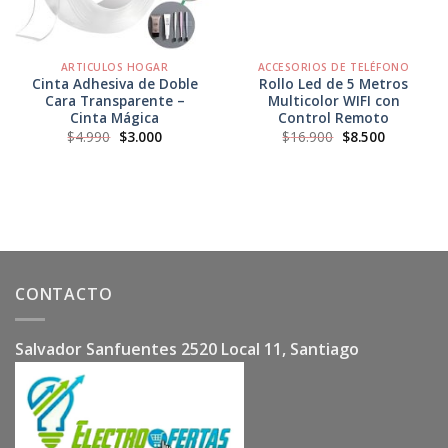
ARTICULOS HOGAR
ACCESORIOS DE TELÉFONO
Cinta Adhesiva de Doble
Rollo Led de 5 Metros
Cara Transparente –
Multicolor WIFI con
Cinta Mágica
Control Remoto
El
El
El
El
$
4.990
$
3.000
$
16.900
$
8.500
precio
precio
precio
precio
original
actual
original
actual
era:
es:
era:
es:
$4.990.
$3.000.
$16.900.
$8.500.
CONTACTO
Salvador Sanfuentes 2520 Local 11, Santiago