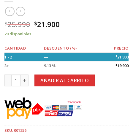
25.990
21.900
$
$
20 disponibles
CANTIDAD
DESCUENTO (%)
PRECIO
1 - 2
—
$
21.900
3+
9.13 %
$
19.900
Espejo Led Hollywood 360°a Pilas Color Blanco cantidad
AÑADIR AL CARRITO
SKU:
001256