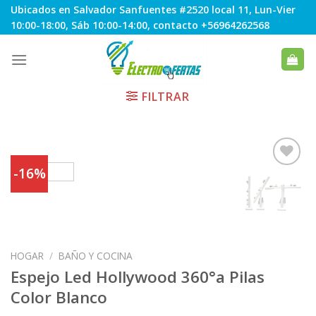
Skip
Ubicados en Salvador Sanfuentes #2520 local 11, Lun-Vier
to
10:00-18:00, Sáb 10:00-14:00, contacto +56964262568
content
FILTRAR
-16%
Agregar
a
Favoritos
HOGAR
/
BAÑO Y COCINA
Espejo Led Hollywood 360°a Pilas
Color Blanco