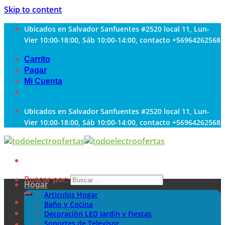
Skip to content
Ubicados en Salvador Sanfuentes #2520 local 11, Lun-
Vier 10:00-18:00, Sáb 10:00-14:00, contacto +56964262568
Carrito
Pagar
Mi Cuenta
Ubicados en Salvador Sanfuentes #2520 local 11, Lun-
Vier 10:00-18:00, Sáb 10:00-14:00, contacto +56964262568
Buscar por:
Hogar
Articulos Hogar
Baño y Cocina
Decoración LED Jardín y Fiestas
Soportes de Televisor