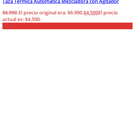
Taza Térmica Automática Mezcladora con Agitador
$
6.990
El precio original era: $6.990.
$
4.500
El precio
actual es: $4.500.
-29%