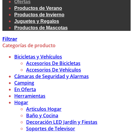
Ofertas
Productos de Verano
Productos de Invierno
Juguetes y Regalos
Productos de Mascotas
Filtrar
Categorías de producto
Bicicletas y Vehículos
Accesorios De Bicicletas
Accesorios De Vehículos
Cámaras de Seguridad y Alarmas
Camping
En Oferta
Herramientas
Hogar
Articulos Hogar
Baño y Cocina
Decoración LED Jardín y Fiestas
Soportes de Televisor