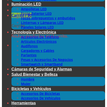
Iluminación LED
Ampolletas LED
Focos Exterior LED
Carrito /
$
0
Focos sobrepuestos y embutidos
Linternas y Lámparas LED
Carrito
Paneles Solares LED
Tecnología y Electrónica
No hay productos en el carrito.
Accesorios De Teléfono
Artículos Electrónicos
Audífonos
Cargadores y Cables
Parlantes
Pesas y Accesorios De Negocios
Smartwatch y Smartband
Cámaras de Seguridad y Alarmas
Salud Bienestar y Belleza
Hombre
Mujer
Bicicletas y Vehículos
Accesorios De Bicicletas
Accesorios De Vehículos
Herramientas