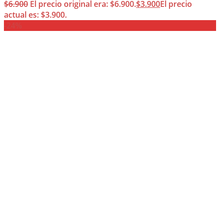
$
6.900
El precio original era: $6.900.
$
3.900
El precio
actual es: $3.900.
-24%