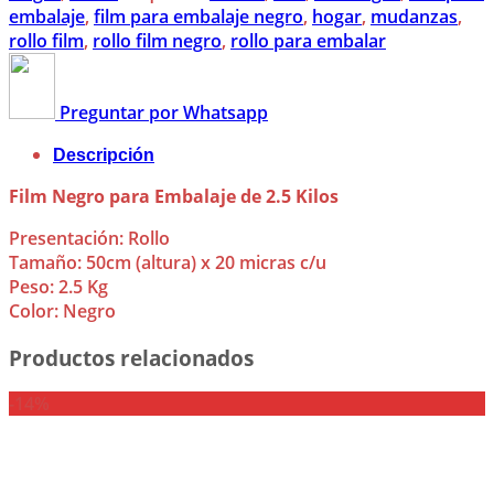
embalaje
,
film para embalaje negro
,
hogar
,
mudanzas
,
rollo film
,
rollo film negro
,
rollo para embalar
Preguntar por Whatsapp
Descripción
Film Negro para Embalaje de 2.5 Kilos
Presentación: Rollo
Tamaño: 50cm (altura) x 20 micras c/u
Peso: 2.5 Kg
Color: Negro
Productos relacionados
-14%