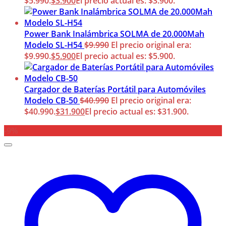
$5.990.
$
3.900
El precio actual es: $3.900.
Power Bank Inalámbrica SOLMA de 20.000Mah
Modelo SL-H54
$
9.990
El precio original era:
$9.990.
$
5.900
El precio actual es: $5.900.
Cargador de Baterías Portátil para Automóviles
Modelo CB-50
$
40.990
El precio original era:
$40.990.
$
31.900
El precio actual es: $31.900.
-9%