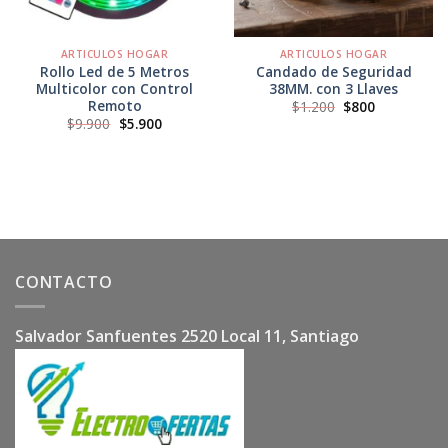
ARTICULOS HOGAR
ARTICULOS HOGAR
Rollo Led de 5 Metros
Candado de Seguridad
Multicolor con Control
38MM. con 3 Llaves
Remoto
El
El
$
1.200
$
800
precio
precio
El
El
$
9.900
$
5.900
original
actual
precio
precio
era:
es:
original
actual
$1.200.
$800.
era:
es:
$9.900.
$5.900.
CONTACTO
Salvador Sanfuentes 2520 Local 11, Santiago