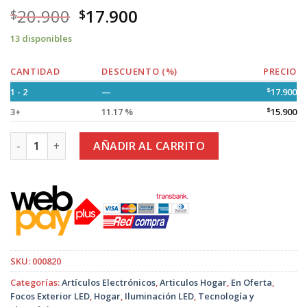
20.900
17.900
$
$
13 disponibles
CANTIDAD
DESCUENTO (%)
PRECIO
1 - 2
—
$
17.900
3+
11.17 %
$
15.900
Foco Led 150W. Luz Fría con Sensor de Movimiento cantidad
AÑADIR AL CARRITO
SKU:
000820
Categorías:
Artículos Electrónicos
,
Articulos Hogar
,
En Oferta
,
Focos Exterior LED
,
Hogar
,
Iluminación LED
,
Tecnología y