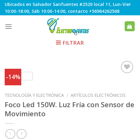
Skip
Ubicados en Salvador Sanfuentes #2520 local 11, Lun-Vier
to
10:00-18:00, Sáb 10:00-14:00, contacto +56964262568
content
FILTRAR
-14%
Agregar
TECNOLOGÍA Y ELECTRÓNICA
/
ARTÍCULOS ELECTRÓNICOS
a
Favoritos
Foco Led 150W. Luz Fría con Sensor de
Movimiento